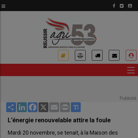
Aller
au
contenu
principal
USER
ACCOUNT
MENU
Publicité
Share
LinkedIn
Facebook
X
Email
Print
L’énergie renouvelable attire la foule
Mardi 20 novembre, se tenait, à la Maison des