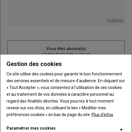
Publicité
Sous-
Vous êtes abonné(e)
titre
TITRE
IDENTIFIEZ-VOUS
Gestion des cookies
Body
Connectez-vous à votre compte pour profiter
Ce site utilise des cookies pour garantir le bon fonctionnement
de votre abonnement
des services essentiels et de mesure d’audience. En cliquant sur
« Tout Accepter », vous consentez à l’utilisation de ces cookies
Lien
Créer un nouveau compte
et au traitement de vos données à caractère personnel au
"Créer
Lien
Réinitialiser votre mot de passe
regard des finalités décrites. Vous pourrez à tout moment
un
"Réinitialiser
revenir sur vos choix, en utilisant le lien « Modifier mes
Lien
nouveau
votre
Je me connecte
préférences cookies » en bas de page du site.
Plus d'infos
"Je
compte"
mot
me
de
Paramétrer mes cookies
connecte"
passe"