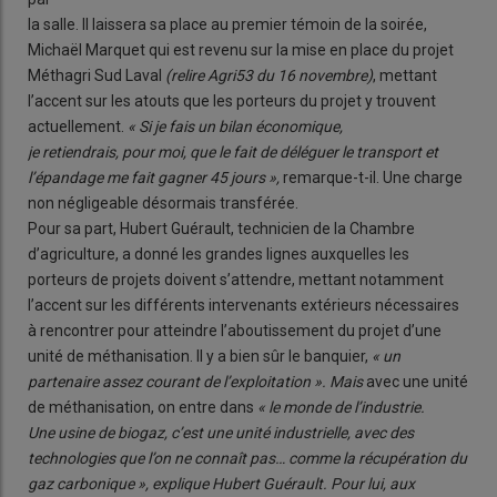
la salle. Il laissera sa place au premier témoin de la soirée,
Michaël Marquet qui est revenu sur la mise en place du projet
Méthagri Sud Laval
(relire Agri53 du 16 novembre)
, mettant
l’accent sur les atouts que les porteurs du projet y trouvent
actuellement.
« Si je fais un bilan économique,
je retiendrais, pour moi, que le fait de déléguer le transport et
l’épandage me fait gagner 45 jours »,
remarque-t-il. Une charge
non négligeable désormais transférée.
Pour sa part, Hubert Guérault, technicien de la Chambre
d’agriculture, a donné les grandes lignes auxquelles les
porteurs de projets doivent s’attendre, mettant notamment
l’accent sur les différents intervenants extérieurs nécessaires
à rencontrer pour atteindre l’aboutissement du projet d’une
unité de méthanisation. Il y a bien sûr le banquier,
« un
partenaire assez courant de l’exploitation ». Mais
avec une unité
de méthanisation, on entre dans
« le monde de l’industrie.
Une usine de biogaz, c’est une unité industrielle, avec des
technologies que l’on ne connaît pas… comme la récupération du
gaz carbonique », explique Hubert Guérault. Pour lui, aux