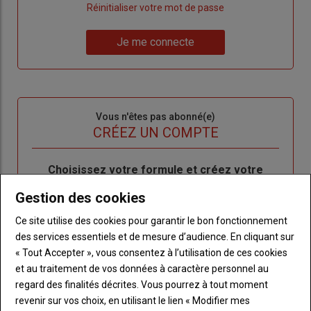
"Créer
Lien
Réinitialiser votre mot de passe
un
"Réinitialiser
Lien
nouveau
votre
Je me connecte
"Je
compte"
mot
me
de
connecte"
passe"
Sous-
Vous n'êtes pas abonné(e)
titre
TITRE
CRÉEZ UN COMPTE
Body
Choisissez votre formule et créez votre
compte pour accéder à tout l'Agri53.
Gestion des cookies
Lien
Créez un compte
Ce site utilise des cookies pour garantir le bon fonctionnement
des services essentiels et de mesure d’audience. En cliquant sur
« Tout Accepter », vous consentez à l’utilisation de ces cookies
et au traitement de vos données à caractère personnel au
LES PLUS LUS
regard des finalités décrites. Vous pourrez à tout moment
revenir sur vos choix, en utilisant le lien « Modifier mes