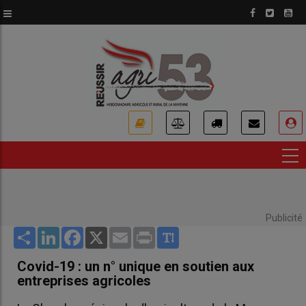
Aller
au
contenu
principal
USER
ACCOUNT
MENU
Publicité
Share
LinkedIn
Facebook
X
Email
Print
Covid-19 : un n° unique en soutien aux
entreprises agricoles