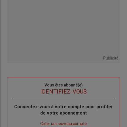
Publicité
Sous-
Vous êtes abonné(e)
titre
TITRE
IDENTIFIEZ-VOUS
Body
Connectez-vous à votre compte pour profiter
de votre abonnement
Lien
Créer un nouveau compte