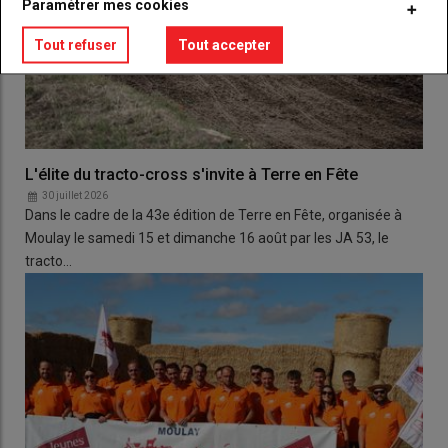
Paramétrer mes cookies
Tout refuser
Tout accepter
L'élite du tracto-cross s'invite à Terre en Fête
30 juillet 2026
Dans le cadre de la 43e édition de Terre en Fête, organisée à
Moulay le samedi 15 et dimanche 16 août par les JA 53, le
tracto…