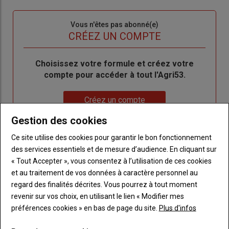
connecte"
passe"
Sous-
Vous n'êtes pas abonné(e)
titre
TITRE
CRÉEZ UN COMPTE
Body
Choisissez votre formule et créez votre
compte pour accéder à tout l'Agri53.
Lien
Créez un compte
Gestion des cookies
Ce site utilise des cookies pour garantir le bon fonctionnement
LES PLUS LUS
des services essentiels et de mesure d’audience. En cliquant sur
« Tout Accepter », vous consentez à l’utilisation de ces cookies
et au traitement de vos données à caractère personnel au
regard des finalités décrites. Vous pourrez à tout moment
revenir sur vos choix, en utilisant le lien « Modifier mes
préférences cookies » en bas de page du site.
Plus d'infos