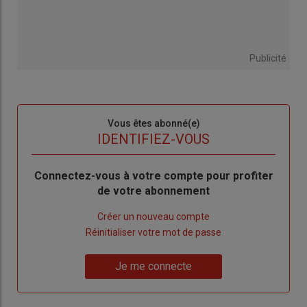
Publicité
Sous-
Vous êtes abonné(e)
titre
TITRE
IDENTIFIEZ-VOUS
Body
Connectez-vous à votre compte pour profiter
de votre abonnement
Lien
Créer un nouveau compte
"Créer
Lien
Réinitialiser votre mot de passe
un
"Réinitialiser
Lien
nouveau
votre
Je me connecte
"Je
compte"
mot
me
de