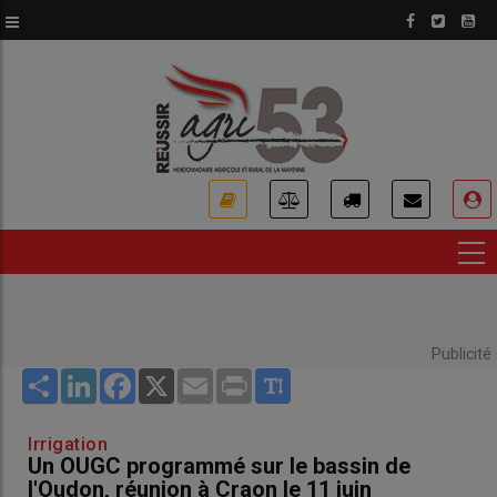
Aller
au
contenu
principal
USER
ACCOUNT
MENU
Publicité
Share
LinkedIn
Facebook
X
Email
Print
Irrigation
Un OUGC programmé sur le bassin de
l'Oudon, réunion à Craon le 11 juin