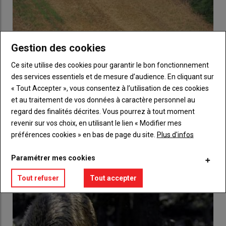
Gestion des cookies
Ce site utilise des cookies pour garantir le bon fonctionnement
des services essentiels et de mesure d’audience. En cliquant sur
« Tout Accepter », vous consentez à l’utilisation de ces cookies
et au traitement de vos données à caractère personnel au
regard des finalités décrites. Vous pourrez à tout moment
revenir sur vos choix, en utilisant le lien « Modifier mes
Fièvre porcine africaine : le plan d’action se déploie
préférences cookies » en bas de page du site.
Plus d'infos
24 janvier 2019
Annoncé le 14 janvier, le plan d’actions défini par le ministère
Paramétrer mes cookies
de l’Agriculture pour éviter la propagation…
Tout refuser
Tout accepter