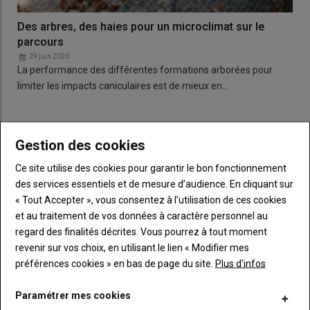
Des arbres, des haies pour un microclimat sur le
parcours
29 juin 2020
La performance des différentes formations arborées pour
limiter les impacts caniculaires est de mieux en…
LES PLUS LUS
Gestion des cookies
Ce site utilise des cookies pour garantir le bon fonctionnement
L'élite du tracto-cross s'invite à Terre en Fête
des services essentiels et de mesure d’audience. En cliquant sur
« Tout Accepter », vous consentez à l’utilisation de ces cookies
et au traitement de vos données à caractère personnel au
regard des finalités décrites. Vous pourrez à tout moment
Bienvenue à la Ferme : la chèvrerie de la
revenir sur vos choix, en utilisant le lien « Modifier mes
Colmont est labellisée
préférences cookies » en bas de page du site.
Plus d'infos
Paramétrer mes cookies
Terre en Fête. « Tellement de choses à voir qu'il