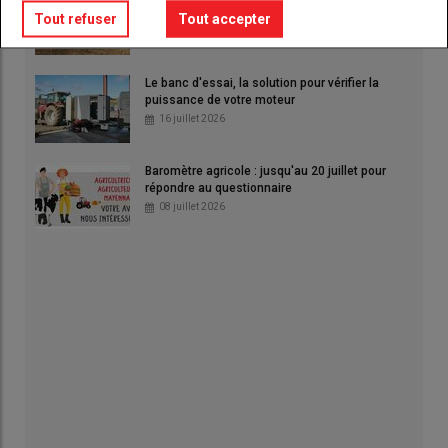
faut venir les deux jours »
Tout refuser
Tout accepter
06 août 2026
Le banc d'essai, la solution pour vérifier la
puissance de votre moteur
16 juillet 2026
Baromètre agricole : jusqu'au 20 juillet pour
répondre au questionnaire
08 juillet 2026