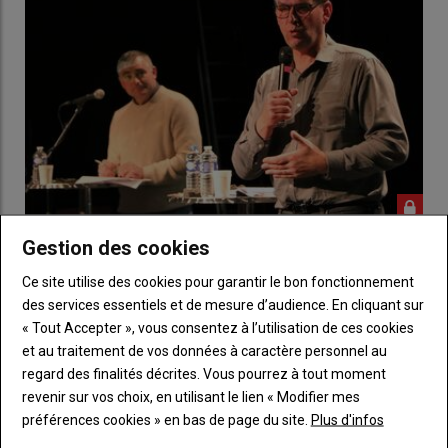
Conseil fédéral FDSEA 53 : « Notre première
Gestion des cookies
influence, ce sont nos adhérents ! »
Ce site utilise des cookies pour garantir le bon fonctionnement
10 novembre 2022
des services essentiels et de mesure d’audience. En cliquant sur
Mercredi soir, la FDSEA 53 tenait son conseil fédéral à Changé.
« Tout Accepter », vous consentez à l’utilisation de ces cookies
Devant une centaine d’adhérents, Hervé Lapie…
et au traitement de vos données à caractère personnel au
regard des finalités décrites. Vous pourrez à tout moment
revenir sur vos choix, en utilisant le lien « Modifier mes
préférences cookies » en bas de page du site.
Plus d'infos