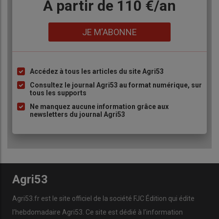
Body
A partir de 110 €/an
Lien
JE M'ABONNE
Accédez à tous les articles du site Agri53
Liste
à
Consultez le journal Agri53 au format numérique, sur
tous les supports
puce
Ne manquez aucune information grâce aux
newsletters du journal Agri53
Agri53
Agri53.fr est le site officiel de la société FJC Édition qui édite
l’hebdomadaire Agri53. Ce site est dédié à l’information