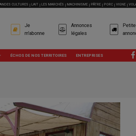
ANDES CULTURES
LAIT
LES MARCHÉS
MACHINISME
PÂTRE
PORC
VIGNE
VOL
USER
Je
Annonces
Petit
ACCOUNT
MENU
m'abonne
légales
annon
ÉCHOS DE NOS TERRITOIRES
ENTREPRISES