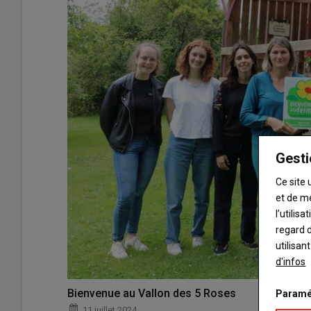
Gesti
Ce site 
et de m
l’utilis
regard d
utilisan
d'infos
Bienvenue au Vallon des 5 Roses
Paramé
11 juillet 2024