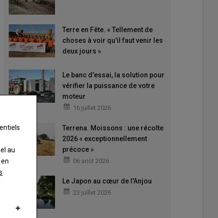
Terre en Fête. « Tellement de
choses à voir qu'il faut venir les
deux jours »
Le banc d'essai, la solution pour
vérifier la puissance de votre
moteur
16 juillet 2026
entiels
Terrena. Moissons : une récolte
2026 « exceptionnellement
précoce »
nel au
 en
06 août 2026
s
Le Japon au cœur de l'Anjou
23 juillet 2026