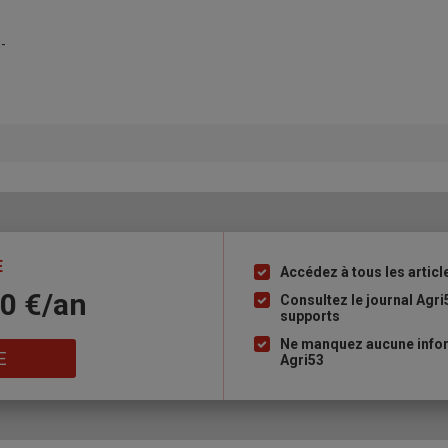
-
E
Accédez à tous les articl
Liste
10 €/an
à
Consultez le journal Agri
supports
puce
Ne manquez aucune infor
E
Agri53