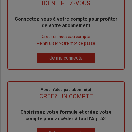
titre
TITRE
IDENTIFIEZ-VOUS
Body
Connectez-vous à votre compte pour profiter
de votre abonnement
Lien
Créer un nouveau compte
"Créer
Lien
Réinitialiser votre mot de passe
un
"Réinitialiser
Lien
nouveau
votre
Je me connecte
"Je
compte"
mot
me
de
connecte"
passe"
Sous-
Vous n'êtes pas abonné(e)
titre
TITRE
CRÉEZ UN COMPTE
Body
Choisissez votre formule et créez votre
compte pour accéder à tout l'Agri53.
Lien