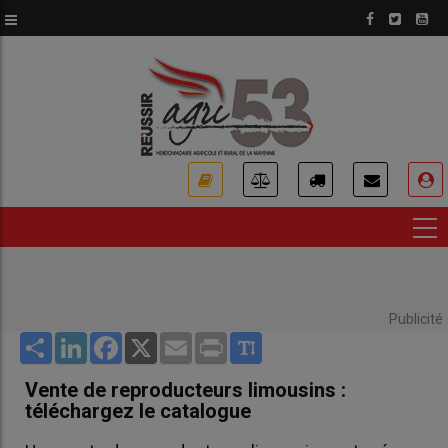
Aller
au
contenu
principal
USER
ACCOUNT
MENU
Publicité
Share
LinkedIn
Facebook
X
Email
Print
Vente de reproducteurs limousins :
téléchargez le catalogue