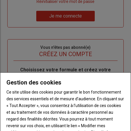
"Créer
Lien
Réinitialiser votre mot de passe
un
"Réinitialiser
Lien
nouveau
votre
Je me connecte
"Je
compte"
mot
me
de
connecte"
passe"
Sous-
Vous n'êtes pas abonné(e)
titre
TITRE
CRÉEZ UN COMPTE
Body
Choisissez votre formule et créez votre
compte pour accéder à tout l'Agri53.
Gestion des cookies
Lien
Créez un compte
Ce site utilise des cookies pour garantir le bon fonctionnement
des services essentiels et de mesure d’audience. En cliquant sur
« Tout Accepter », vous consentez à l’utilisation de ces cookies
et au traitement de vos données à caractère personnel au
LES PLUS LUS
regard des finalités décrites. Vous pourrez à tout moment
revenir sur vos choix, en utilisant le lien « Modifier mes