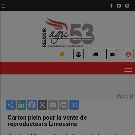
Aller
au
contenu
principal
USER
ACCOUNT
MENU
Publicité
Share
LinkedIn
Facebook
X
Email
Print
Carton plein pour la vente de
reproducteurs Limousins