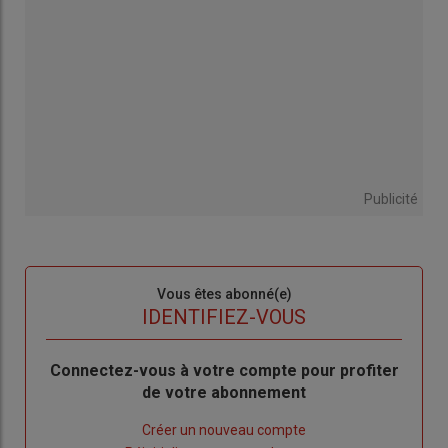
Publicité
Sous-
Vous êtes abonné(e)
titre
TITRE
IDENTIFIEZ-VOUS
Body
Connectez-vous à votre compte pour profiter
de votre abonnement
Lien
Créer un nouveau compte