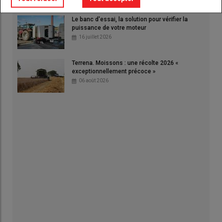
Le banc d'essai, la solution pour vérifier la
puissance de votre moteur
16 juillet 2026
Terrena. Moissons : une récolte 2026 «
exceptionnellement précoce »
06 août 2026