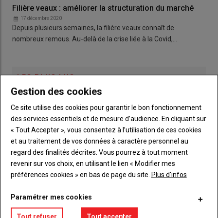
Filière veaux : améliorer la structuration du marché
17 décembre 2020
Depuis plusieurs semaines, la filière veaux connaît de
nombreux remous. Au-delà de la crise liée à la Covid,…
LES PLUS LUS
Gestion des cookies
L'élite du tracto-cross s'invite à Terre en Fête
Ce site utilise des cookies pour garantir le bon fonctionnement
des services essentiels et de mesure d’audience. En cliquant sur
« Tout Accepter », vous consentez à l’utilisation de ces cookies
et au traitement de vos données à caractère personnel au
Bienvenue à la Ferme : la chèvrerie de la
regard des finalités décrites. Vous pourrez à tout moment
Colmont est labellisée
revenir sur vos choix, en utilisant le lien « Modifier mes
préférences cookies » en bas de page du site.
Plus d'infos
Terre en Fête. « Tellement de choses à voir qu'il
Paramétrer mes cookies
faut venir les deux jours »
06 août 2026
Tout refuser
Tout accepter