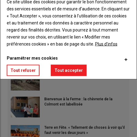
Ce site utilise des cookies pour garantir le bon fonctionnement
des services essentiels et de mesure d’audience. En cliquant sur
Prix du porc en hausse : « il faut que ça dure »
« Tout Accepter », vous consentez à l’utilisation de ces cookies
18 avril 2019
et au traitement de vos données à caractère personnel au
Le prix du porc est monté de 0,23 EUR dans les trois derniers
regard des finalités décrites. Vous pourrez à tout moment
mois. Une hausse qui permet momentanément aux…
revenir sur vos choix, en utilisant le lien « Modifier mes
préférences cookies » en bas de page du site.
Plus d'infos
LES PLUS LUS
Paramétrer mes cookies
Tout refuser
Tout accepter
L'élite du tracto-cross s'invite à Terre en Fête
Bienvenue à la Ferme : la chèvrerie de la
Colmont est labellisée
Terre en Fête. « Tellement de choses à voir qu'il
faut venir les deux jours »