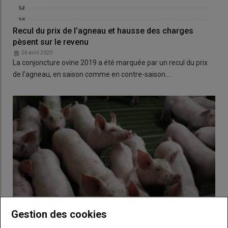
Recul du prix de l’agneau et hausse des charges
pèsent sur le revenu
24 avril 2020
La conjoncture ovine 2019 a été marquée par un recul du prix
de l’agneau, en saison comme en contre-saison.…
Gestion des cookies