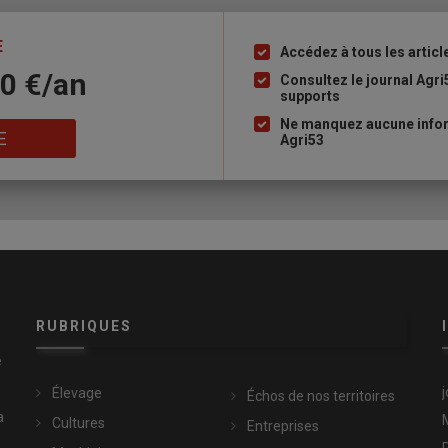
E
Accédez à tous les articl
Liste
10 €/an
à
Consultez le journal Agri
supports
puce
Ne manquez aucune infor
E
Agri53
RUBRIQUES
e
Élevage
Échos de nos territoires
a
Cultures
Entreprises