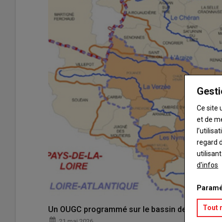
Gesti
Ce site 
et de m
l’utilis
regard d
utilisan
d'infos
Paramé
Tout 
Un OUGC programmé sur le bassin de l'Oudon, ré
21 mai 2026