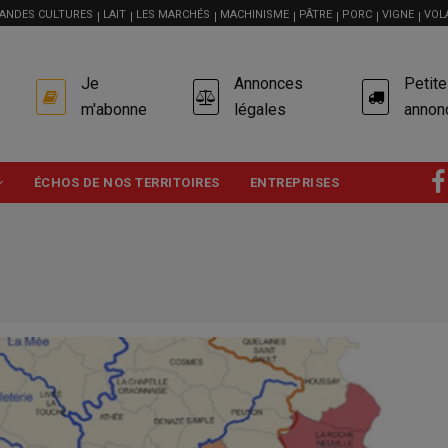
ANDES CULTURES
LAIT
LES MARCHÉS
MACHINISME
PÂTRE
PORC
VIGNE
VOL
USER
Je
Annonces
Petit
ACCOUNT
MENU
m'abonne
légales
annon
ÉCHOS DE NOS TERRITOIRES
ENTREPRISES