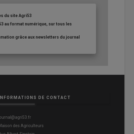
es du site Agri53
53 au format numérique, sur tous les
mation grâce aux newsletters du journal
INFORMATIONS DE CONTACT
journal@agri53.fr
Maison des Agriculteurs
Rue Albert-Einstein