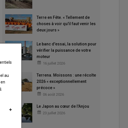
Terre en Fête. « Tellement de
choses à voir qu'il faut venir les
deux jours »
Le banc d'essai, la solution pour
vérifier la puissance de votre
moteur
entiels
16 juillet 2026
Terrena. Moissons : une récolte
nel au
2026 « exceptionnellement
 en
précoce »
s
06 août 2026
Le Japon au cœur de l'Anjou
23 juillet 2026