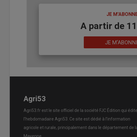
TITRE
JE M'ABONN
Body
A partir de 1
Lien
JE M'ABONN
Agri53
Agri53.fr est le site officiel de la société FJC Édition qui édit
l’hebdomadaire Agri53. Ce site est dédié à l’information
agricole et rurale, principalement dans le département de l
Mayenne.