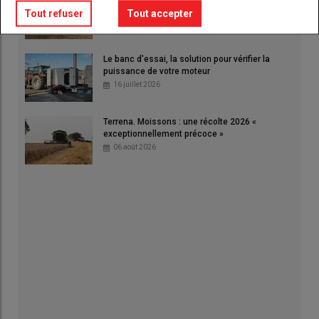
faut venir les deux jours »
Tout refuser
Tout accepter
06 août 2026
Le banc d'essai, la solution pour vérifier la
puissance de votre moteur
16 juillet 2026
Terrena. Moissons : une récolte 2026 «
exceptionnellement précoce »
06 août 2026