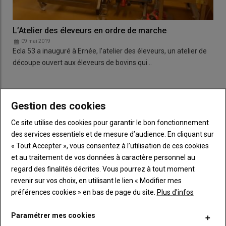
L’Atelier des éleveurs en ordre de marche
09 mai 2019
Ecla 53 a inauguré à Ernée, l’atelier des éleveurs, un atelier de
découpe ouvert aux éleveurs de bovins qui…
LES PLUS LUS
Gestion des cookies
Ce site utilise des cookies pour garantir le bon fonctionnement
L'élite du tracto-cross s'invite à Terre en Fête
des services essentiels et de mesure d’audience. En cliquant sur
« Tout Accepter », vous consentez à l’utilisation de ces cookies
et au traitement de vos données à caractère personnel au
regard des finalités décrites. Vous pourrez à tout moment
Bienvenue à la Ferme : la chèvrerie de la
revenir sur vos choix, en utilisant le lien « Modifier mes
Colmont est labellisée
préférences cookies » en bas de page du site.
Plus d'infos
Paramétrer mes cookies
Terre en Fête. « Tellement de choses à voir qu'il