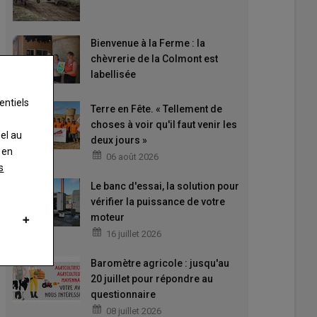
Bienvenue à la Ferme : la
chèvrerie de la Colmont est
labellisée
entiels
Terre en Fête. « Tellement de
choses à voir qu'il faut venir les
nel au
deux jours »
 en
06 août 2026
s
Le banc d'essai, la solution pour
vérifier la puissance de votre
moteur
16 juillet 2026
Baromètre agricole : jusqu'au
20 juillet pour répondre au
questionnaire
08 juillet 2026