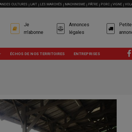
ANDES CULTURES
LAIT
LES MARCHÉS
MACHINISME
PÂTRE
PORC
VIGNE
VOL
USER
Je
Annonces
Petit
ACCOUNT
MENU
m'abonne
légales
annon
ÉCHOS DE NOS TERRITOIRES
ENTREPRISES