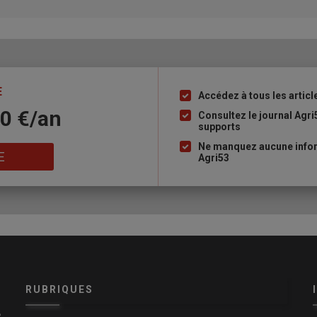
E
Accédez à tous les articl
Liste
10 €/an
à
Consultez le journal Agri
supports
puce
Ne manquez aucune infor
E
Agri53
RUBRIQUES
e