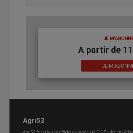
TITRE
JE M'ABONN
Body
A partir de 1
Lien
JE M'ABONN
Agri53
Agri53.fr est le site officiel de la société FJC Édition qui édit