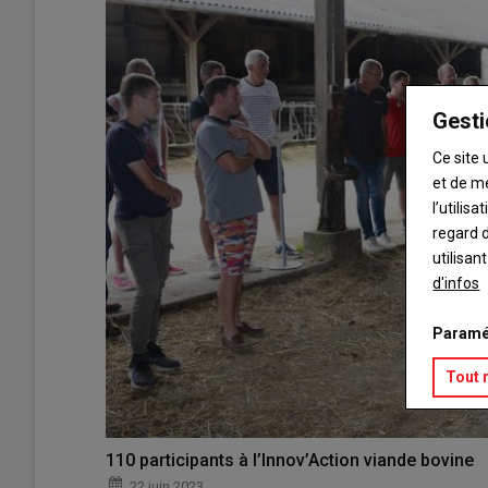
Gesti
Ce site 
et de m
l’utilis
regard d
utilisan
d'infos
Paramé
Tout 
110 participants à l’Innov’Action viande bovine
22 juin 2023