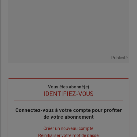
Publicité
Sous-
Vous êtes abonné(e)
titre
TITRE
IDENTIFIEZ-VOUS
Body
Connectez-vous à votre compte pour profiter
de votre abonnement
Lien
Créer un nouveau compte
"Créer
Lien
Réinitialiser votre mot de passe