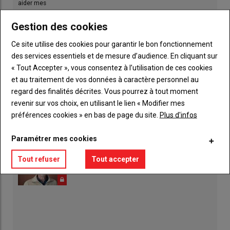
Gestion des cookies
Ce site utilise des cookies pour garantir le bon fonctionnement
des services essentiels et de mesure d’audience. En cliquant sur
Tout juste retraité, Loïc Vallée participe à son
« Tout Accepter », vous consentez à l’utilisation de ces cookies
premier Cima
et au traitement de vos données à caractère personnel au
16 juillet 2026
regard des finalités décrites. Vous pourrez à tout moment
revenir sur vos choix, en utilisant le lien « Modifier mes
« Sans les Blondes d'Aquitaine, je ne serais
préférences cookies » en bas de page du site.
Plus d'infos
peut-être pas devenu agriculteur »
09 juillet 2026
Paramétrer mes cookies
"Garantir l'avenir d'une filière bovine forte"
Tout refuser
Tout accepter
11 juin 2026