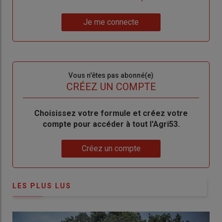
un
"Réinitialiser
Lien
nouveau
votre
Je me connecte
"Je
compte"
mot
me
de
connecte"
passe"
Sous-
Vous n'êtes pas abonné(e)
titre
TITRE
CRÉEZ UN COMPTE
Body
Choisissez votre formule et créez votre
compte pour accéder à tout l'Agri53.
Lien
Créez un compte
LES PLUS LUS