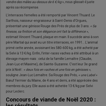
vendre des mâles au-dessus de 6 €
/kg
», nous glissait-il juste
après sa récompense.
L’interraces femelles a été remporté par Vincent Thuard. Le
Sarthois, naisseur-engraisseur à Saint-Denis d’Orgues,
présentait une génisse Rouge des Prés de plus de 3 ans.
« Sa
finesse, sa finition et son élégance ont fait la différence »
,
estimait Vincent Thuard, plaque en main. Il succède ainsi à son
père Martial qui avait eu un titre interraces, en 1991... L’animal
primé cette année, avoisinant les 580-600 kg, a été acheté par
la Selvi à 13 €/kg. Enfin, l’inter-races vaches a été attribué à un
élevage mayen-nais : celui de la famille Lemaître (Claudie,
Jean-Luc et Maxime), de Sainte-Suzanne. C’est leur 3e grand
prix à Noël :
« deux fois en vaches et une fois en génisses »
,
souligne Jean-Luc Lemaître. Sa Rouge des Prés,
« une Label »
Bœuf fermier du Maine, de 4 ans et demi, a été appréciée des
membres du jury. Elle aussi a été achetée 13 €/kg par Selvi
pour Leclerc.
Concours de viande de Noël 2020 :
les résultats