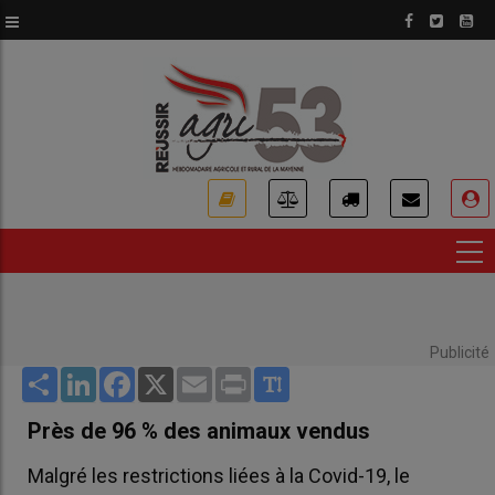
Aller
au
contenu
principal
USER
ACCOUNT
MENU
Publicité
Share
LinkedIn
Facebook
X
Email
Print
Près de 96 % des animaux vendus
Malgré les restrictions liées à la Covid-19, le