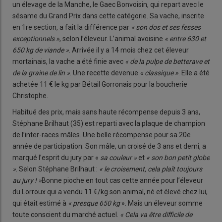
un élevage de la Manche, le Gaec Bonvoisin, qui repart avec le
sésame du Grand Prix dans cette catégorie. Sa vache, inscrite
en 1re section, a fait la différence par
« son dos et ses fesses
ex
ceptionnels »
, selon l’éleveur. L’animal avoisine
« entre 630 et
650 kg
de viande »
. Arrivée il y a 14 mois chez cet éleveur
mortainais, la vache a été finie avec
« de la pulpe de betterave et
de la graine de lin »
. Une recette devenue
« classique »
. Elle a été
achetée 11 € le kg par Bétail Gorronais pour la boucherie
Christophe.
Habitué des prix, mais sans haute récompense depuis 3 ans,
Stéphane Brilhaut (35) est reparti avec la plaque de champion
de l’inter-races mâles. Une belle récompense pour sa 20e
année de participation. Son mâle, un croisé de 3 ans et demi, a
marqué l’esprit du jury par «
sa
couleur »
et
« son bon petit globe
»
. Selon Stéphane Brilhaut :
« le croisement, cela plaît toujours
au jury ! »
Bonne pioche en tout cas cette année pour l’éleveur
du Lorroux qui a vendu 11 €/kg son animal, né et élevé chez lui,
qui était estimé à
« presque 650 kg
». Mais un éleveur somme
toute conscient du marché actuel.
« Cela va être difficile de