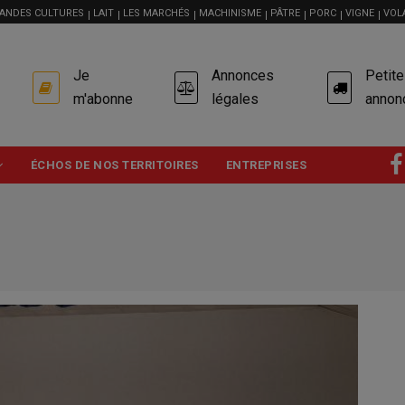
ANDES CULTURES
LAIT
LES MARCHÉS
MACHINISME
PÂTRE
PORC
VIGNE
VOL
USER
Je
Annonces
Petit
ACCOUNT
MENU
m'abonne
légales
annon
ÉCHOS DE NOS TERRITOIRES
ENTREPRISES