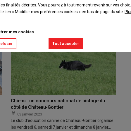
es finalités décrites. Vous pourrez à tout moment revenir sur vos choix,
éroulera le jeudi 25 septembre à Château-Gontier-sur-…
t le lien « Modifier mes préférences cookies » en bas de page du site.
Plu
trer mes cookies
refuser
Tout accepter
Chiens : un concours national de pistage du
côté de Château-Gontier
03 janvier 2023
Le club d’éducation canine de Château-Gontier organise
-…
les vendredi 6, samedi 7 janvier et dimanche 8 janvier…