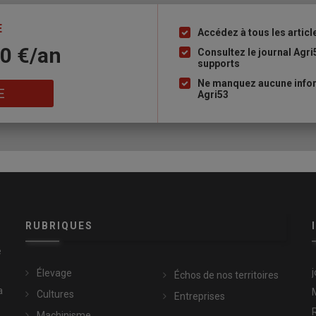
E
Accédez à tous les articl
Liste
10 €/an
à
Consultez le journal Agri
supports
puce
Ne manquez aucune infor
E
Agri53
RUBRIQUES
e
Élevage
Échos de nos territoires
a
Cultures
Entreprises
Machinisme