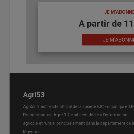
TITRE
JE M'ABONN
Body
A partir de 1
Lien
JE M'ABONN
Agri53
Agri53.fr est le site officiel de la société FJC Édition qui édit
l’hebdomadaire Agri53. Ce site est dédié à l’information
agricole et rurale, principalement dans le département de l
Mayenne.