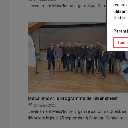
regard d
L’événement Méca’Innov, organisé par Cuma Ouest, se d
utilisan
d'infos
Paramé
Tout 
Méca’Innov : le programme de l’événement
27 mars 2025
L’événement Méca’Innov, organisé par Cuma Ouest, se
déroulera le jeudi 25 septembre à Château-Gontier-sur