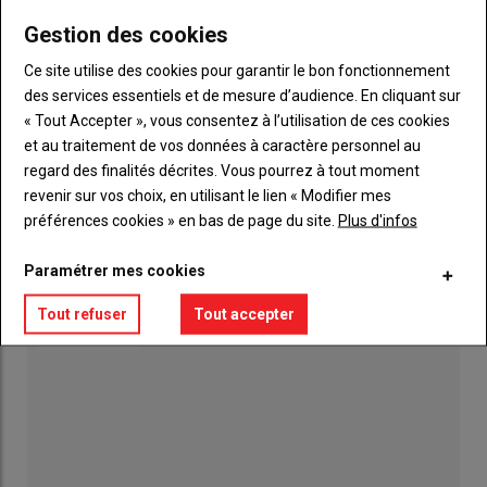
Colmont est labellisée
Gestion des cookies
Ce site utilise des cookies pour garantir le bon fonctionnement
Le banc d'essai, la solution pour vérifier la
des services essentiels et de mesure d’audience. En cliquant sur
puissance de votre moteur
« Tout Accepter », vous consentez à l’utilisation de ces cookies
16 juillet 2026
et au traitement de vos données à caractère personnel au
regard des finalités décrites. Vous pourrez à tout moment
Terre en Fête. « Tellement de choses à voir qu'il
revenir sur vos choix, en utilisant le lien « Modifier mes
faut venir les deux jours »
préférences cookies » en bas de page du site.
Plus d'infos
06 août 2026
Paramétrer mes cookies
Baromètre agricole : jusqu'au 20 juillet pour
répondre au questionnaire
Tout refuser
Tout accepter
08 juillet 2026