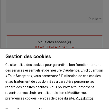
Publicité
Sous-
Vous êtes abonné(e)
titre
TITRE
IDENTIFIEZ-VOUS
Gestion des cookies
Body
Connectez-vous à votre compte pour profiter
Ce site utilise des cookies pour garantir le bon fonctionnement
de votre abonnement
des services essentiels et de mesure d’audience. En cliquant sur
Lien
Créer un nouveau compte
« Tout Accepter », vous consentez à l’utilisation de ces cookies
"Créer
Lien
Réinitialiser votre mot de passe
et au traitement de vos données à caractère personnel au
un
"Réinitialiser
regard des finalités décrites. Vous pourrez à tout moment
Lien
nouveau
votre
Je me connecte
revenir sur vos choix, en utilisant le lien « Modifier mes
"Je
compte"
mot
préférences cookies » en bas de page du site.
Plus d'infos
me
de
connecte"
passe"