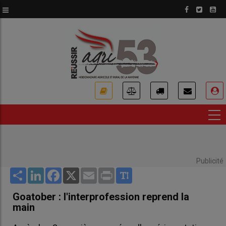
Aller
au
contenu
principal
USER
ACCOUNT
MENU
Publicité
Share
LinkedIn
Facebook
X
Email
Print
Goatober : l'interprofession reprend la
main