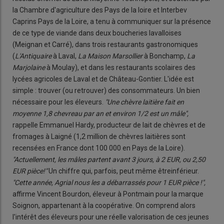
la Chambre d'agriculture des Pays de la loire et Interbev
Caprins Pays de la Loire, a tenu à communiquer sur la présence
de ce type de viande dans deux boucheries lavalloises
(Meignan et Carré), dans trois restaurants gastronomiques
(
L'Antiquaire
à Laval,
La Maison Marsollier
à Bonchamp,
La
Marjolaine
à Moulay), et dans les restaurants scolaires des
lycées agricoles de Laval et de Château-Gontier. L'idée est
simple : trouver (ou retrouver) des consommateurs. Un bien
nécessaire pour les éleveurs.
"Une chèvre laitière fait en
moyenne 1,8 chevreau par an et environ 1/2 est un mâle",
rappelle Emmanuel Hardy, producteur de lait de chèvres et de
fromages à Laigné (1,2 million de chèvres laitières sont
recensées en France dont 100 000 en Pays de la Loire).
"Actuellement, les mâles partent avant 3 jours, à 2 EUR, ou 2,50
EUR pièce!"
Un chiffre qui, parfois, peut même êtreinférieur.
"Cette année, Agrial nous les a débarrassés pour 1 EUR pièce !",
affirme Vincent Bourdon, éleveur à Pontmain pour la marque
Soignon, appartenant à la coopérative. On comprend alors
l'intérêt des éleveurs pour une réelle valorisation de ces jeunes