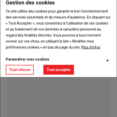
Gestion des cookies
Ce site utilise des cookies pour garantir le bon fonctionnement
Le banc d'essai, la solution pour vérifier la
puissance de votre moteur
des services essentiels et de mesure d’audience. En cliquant sur
16 juillet 2026
« Tout Accepter », vous consentez à l’utilisation de ces cookies
et au traitement de vos données à caractère personnel au
Terrena. Moissons : une récolte 2026 «
regard des finalités décrites. Vous pourrez à tout moment
exceptionnellement précoce »
revenir sur vos choix, en utilisant le lien « Modifier mes
06 août 2026
préférences cookies » en bas de page du site.
Plus d'infos
Le Japon au cœur de l'Anjou
Paramétrer mes cookies
23 juillet 2026
Tout refuser
Tout accepter