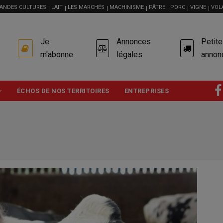
ANDES CULTURES
LAIT
LES MARCHÉS
MACHINISME
PÂTRE
PORC
VIGNE
VOL
USER
Je
Annonces
Petit
ACCOUNT
MENU
m'abonne
légales
annon
ÉCHOS DE NOS TERRITOIRES
ENTREPRISES