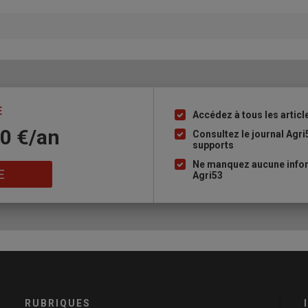
E
Accédez à tous les articl
Liste
10 €/an
à
Consultez le journal Agri
supports
puce
Ne manquez aucune infor
E
Agri53
RUBRIQUES