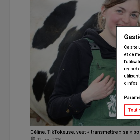
Gesti
Ce site 
et de m
l’utilis
regard d
utilisan
d'infos
Paramé
Tout 
Céline, TikTokeuse, veut « transmettre » sa « b
12 mars 2026