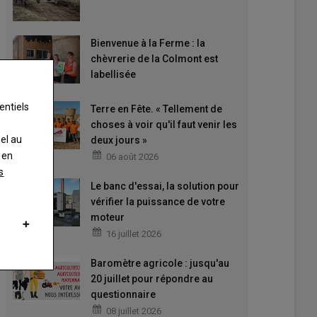
Bienvenue à la Ferme : la
chèvrerie de la Colmont est
labellisée
entiels
Terre en Fête. « Tellement de
choses à voir qu'il faut venir les
nel au
deux jours »
 en
06 août 2026
s
Le banc d'essai, la solution pour
vérifier la puissance de votre
moteur
16 juillet 2026
Baromètre agricole : jusqu'au
20 juillet pour répondre au
questionnaire
08 juillet 2026