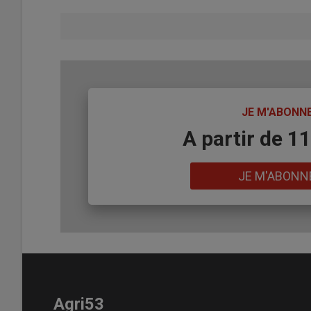
TITRE
JE M'ABONN
Body
A partir de 1
Lien
JE M'ABONN
Agri53