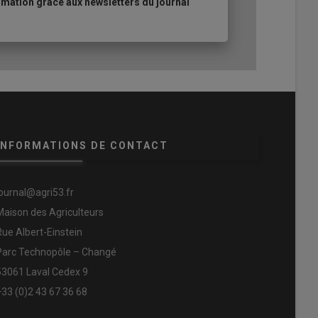
mation grâce aux newsletters du journal
INFORMATIONS DE CONTACT
journal@agri53.fr
Maison des Agriculteurs
Rue Albert-Einstein
Parc Technopôle – Changé
53061 Laval Cedex 9
+33 (0)2 43 67 36 68