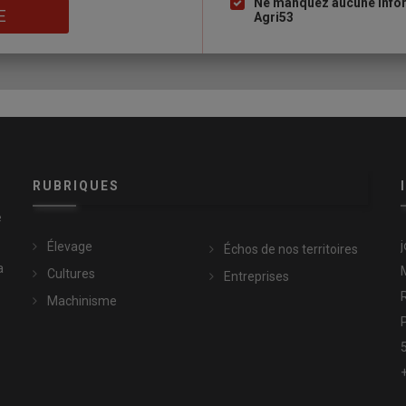
Ne manquez aucune infor
E
Agri53
RUBRIQUES
e
Élevage
Échos de nos territoires
a
Cultures
Entreprises
Machinisme