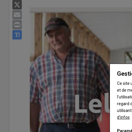
X
Email
Print
Gesti
Ce site 
et de m
l’utilis
regard d
utilisan
d'infos
Paramé