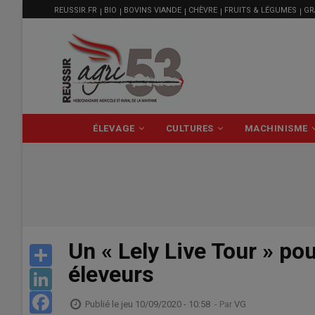
MENU
Aller
REUSSIR.FR
BIO
BOVINS VIANDE
CHÈVRE
FRUITS & LÉGUMES
GR
FILIÈRE
au
contenu
principal
NAVIGATION
ÉLEVAGE
CULTURES
MACHINISME
PRINCIPALE
Un « Lely Live Tour » po
Share
éleveurs
LinkedIn
Facebook
Publié le
jeu 10/09/2020 - 10:58
- Par
VG