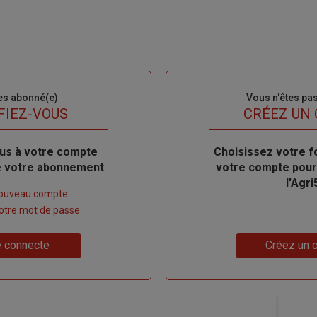
es abonné(e)
Sous-
Vous n'êtes pa
titre
FIEZ-VOUS
TITRE
CRÉEZ UN
us à votre compte
Body
Choisissez votre f
de votre abonnement
votre compte pour
l'Agri
nouveau compte
 votre mot de passe
Lien
 connecte
Créez un 