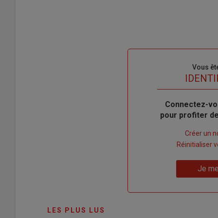
Sous-
Vous êt
titre
TITRE
IDENTI
Body
Connectez-vo
pour profiter 
Lien
Créer un 
"Créer
Lien
Réinitialiser
un
"Réinitialiser
Lien
nouveau
votre
Je me
"Je
compte"
mot
me
de
connecte"
passe"
LES PLUS LUS