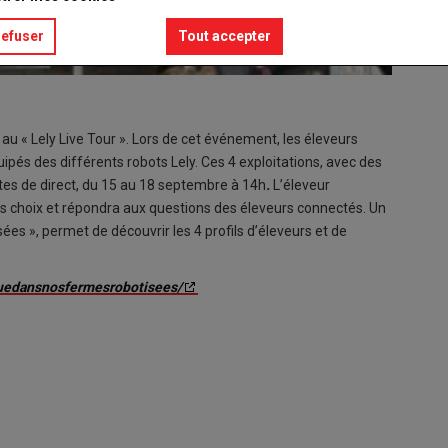
refuser
Tout accepter
e au « Lely Live Tour ». Lors de cet événement, les éleveurs
ipés des différents robots Lely. Ces 4 exploitations, avec des
utes de direct, du 15 au 18 septembre à 14h
.
L’éleveur
es choix et répondra aux questions des éleveurs connectés. Un
ées », permet de découvrir les 4 profils d’éleveurs et de
nuedansnosfermesrobotisees/