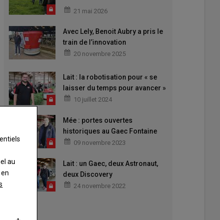
compromis
21 mai 2026
Avec Lely, Benoit Aubry a pris le
train de l’innovation
20 novembre 2025
Lait : la robotisation pour « se
laisser du temps pour avancer »
10 juillet 2024
Mée : portes ouvertes
historiques au Gaec Fontaine
entiels
09 novembre 2023
nel au
Lait : un Gaec, deux Astronaut,
 en
deux Discovery
s
24 novembre 2022