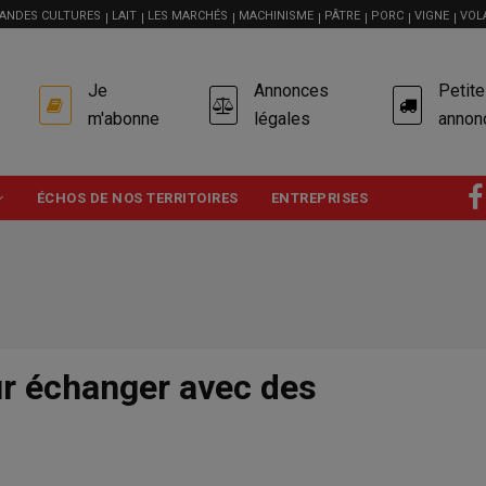
ANDES CULTURES
LAIT
LES MARCHÉS
MACHINISME
PÂTRE
PORC
VIGNE
VOL
USER
Je
Annonces
Petit
ACCOUNT
MENU
m'abonne
légales
annon
ÉCHOS DE NOS TERRITOIRES
ENTREPRISES
ur échanger avec des