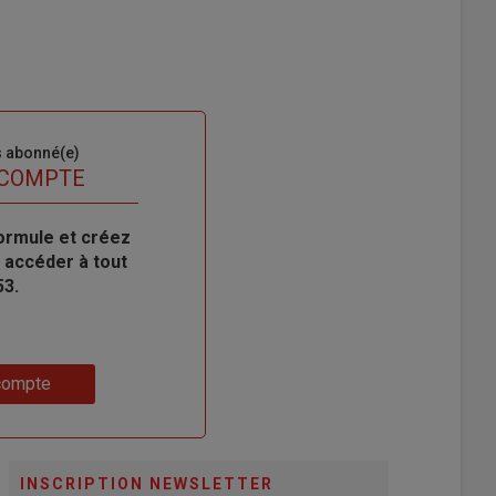
s abonné(e)
 COMPTE
ormule et créez
 accéder à tout
53.
compte
INSCRIPTION NEWSLETTER