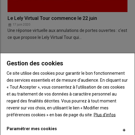
Le Lely Virtual Tour commence le 22 juin
17 juin 2020
Une réponse virtuelle aux annulations de portes ouvertes : c'est
ce que propose le Lely Virtual Tour qui…
LES PLUS LUS
Gestion des cookies
Ce site utilise des cookies pour garantir le bon fonctionnement
L'élite du tracto-cross s'invite à Terre en Fête
des services essentiels et de mesure d’audience. En cliquant sur
« Tout Accepter », vous consentez à l’utilisation de ces cookies
et au traitement de vos données à caractère personnel au
regard des finalités décrites. Vous pourrez à tout moment
Bienvenue à la Ferme : la chèvrerie de la
revenir sur vos choix, en utilisant le lien « Modifier mes
Colmont est labellisée
préférences cookies » en bas de page du site.
Plus d'infos
Paramétrer mes cookies
Le banc d'essai, la solution pour vérifier la