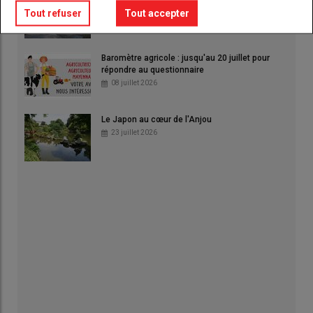
puissance de votre moteur
Tout refuser
Tout accepter
16 juillet 2026
Baromètre agricole : jusqu'au 20 juillet pour
répondre au questionnaire
08 juillet 2026
Le Japon au cœur de l'Anjou
23 juillet 2026