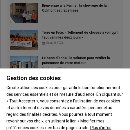
Bienvenue à la Ferme : la chèvrerie de la
Colmont est labellisée
Terre en Fête. « Tellement de choses à voir qu'il
faut venir les deux jours »
06 août 2026
Le banc d'essai, la solution pour vérifier la
puissance de votre moteur
16 juillet 2026
Gestion des cookies
Terrena. Moissons : une récolte 2026 «
Ce site utilise des cookies pour garantir le bon fonctionnement
exceptionnellement précoce »
des services essentiels et de mesure d’audience. En cliquant sur
06 août 2026
« Tout Accepter », vous consentez à l’utilisation de ces cookies
et au traitement de vos données à caractère personnel au
regard des finalités décrites. Vous pourrez à tout moment
revenir sur vos choix, en utilisant le lien « Modifier mes
préférences cookies » en bas de page du site.
Plus d'infos