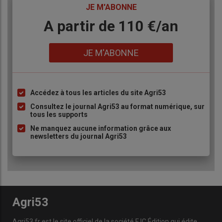
TITRE
JE M'ABONNE
Body
A partir de 110 €/an
Lien
JE M'ABONNE
Accédez à tous les articles du site Agri53
Liste
à
Consultez le journal Agri53 au format numérique, sur
tous les supports
puce
Ne manquez aucune information grâce aux
newsletters du journal Agri53
Agri53
Agri53.fr est le site officiel de la société FJC Édition qui édite