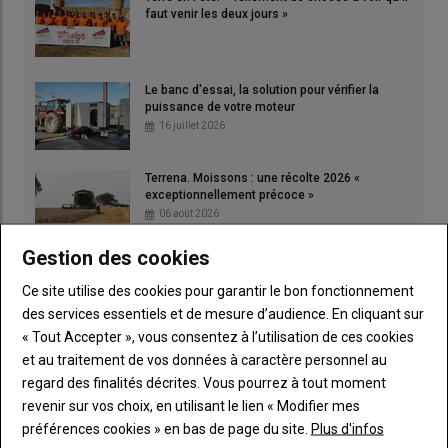
faut venir les deux jours »
Le banc d'essai, la solution pour vérifier la
puissance de votre moteur
16 juillet 2026
Terrena. Moissons : une récolte 2026 «
exceptionnellement précoce »
06 août 2026
Gestion des cookies
Le Japon au cœur de l'Anjou
23 juillet 2026
Ce site utilise des cookies pour garantir le bon fonctionnement
des services essentiels et de mesure d’audience. En cliquant sur
« Tout Accepter », vous consentez à l’utilisation de ces cookies
et au traitement de vos données à caractère personnel au
regard des finalités décrites. Vous pourrez à tout moment
revenir sur vos choix, en utilisant le lien « Modifier mes
préférences cookies » en bas de page du site.
Plus d'infos