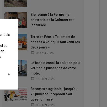
Bienvenue à la Ferme : la
chèvrerie de la Colmont est
labellisée
entiels
Terre en Fête. « Tellement de
choses à voir qu'il faut venir les
nel au
deux jours »
 en
06 août 2026
s
Le banc d'essai, la solution pour
vérifier la puissance de votre
moteur
16 juillet 2026
Baromètre agricole : jusqu'au
20 juillet pour répondre au
questionnaire
08 juillet 2026