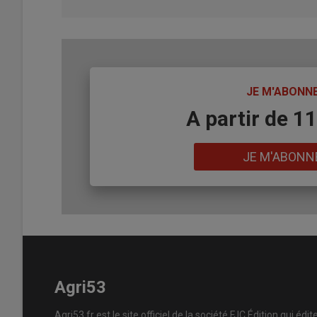
TITRE
JE M'ABONN
Body
A partir de 1
Lien
JE M'ABONN
Agri53
Agri53.fr est le site officiel de la société FJC Édition qui édit