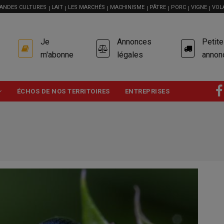
ANDES CULTURES
LAIT
LES MARCHÉS
MACHINISME
PÂTRE
PORC
VIGNE
VOL
USER
Je
Annonces
Petit
ACCOUNT
MENU
m'abonne
légales
annon
ÉCHOS DE NOS TERRITOIRES
ENTREPRISES