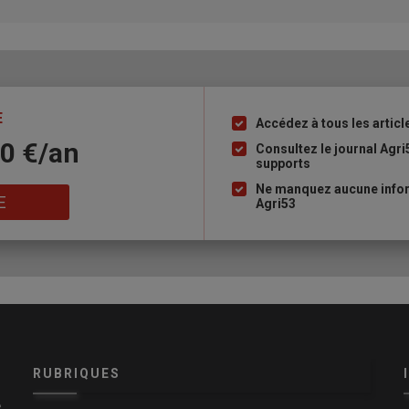
E
Accédez à tous les articl
Liste
10 €/an
à
Consultez le journal Agri
supports
puce
Ne manquez aucune infor
E
Agri53
RUBRIQUES
e