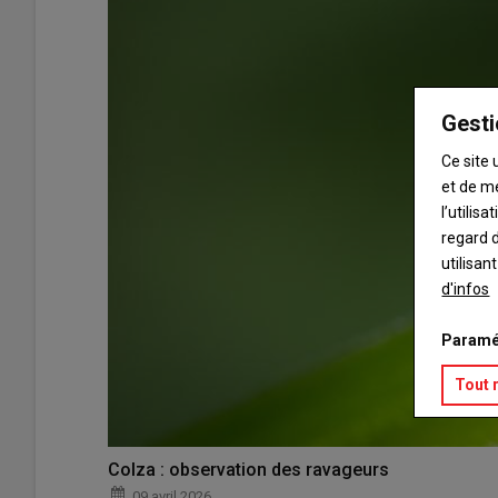
Gesti
Ce site 
et de m
l’utilis
regard d
utilisan
d'infos
Paramé
Tout 
Colza : observation des ravageurs
09 avril 2026