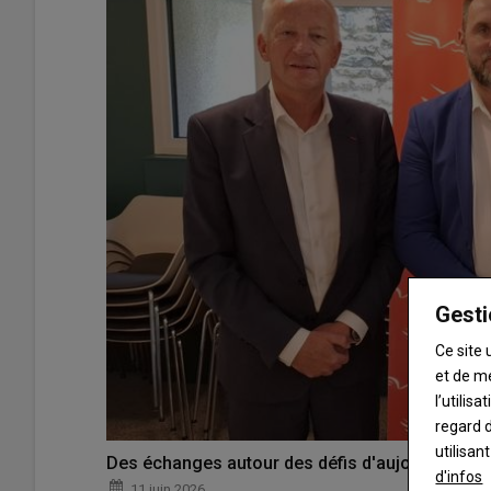
Gesti
Ce site 
et de m
l’utilis
regard d
utilisan
Des échanges autour des défis d'aujourd'hui et
d'infos
11 juin 2026