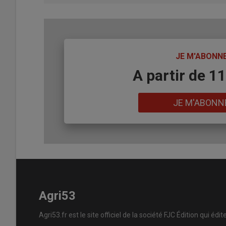
TITRE
JE M'ABONN
Body
A partir de 1
Lien
JE M'ABONN
Agri53
Agri53.fr est le site officiel de la société FJC Édition qui édit