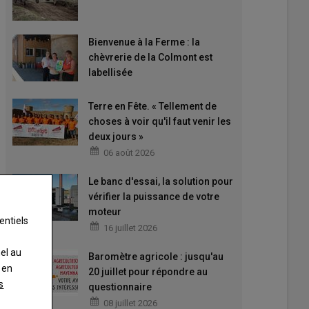
Bienvenue à la Ferme : la
chèvrerie de la Colmont est
labellisée
Terre en Fête. « Tellement de
choses à voir qu'il faut venir les
deux jours »
06 août 2026
Le banc d'essai, la solution pour
vérifier la puissance de votre
moteur
entiels
16 juillet 2026
nel au
Baromètre agricole : jusqu'au
 en
20 juillet pour répondre au
s
questionnaire
08 juillet 2026