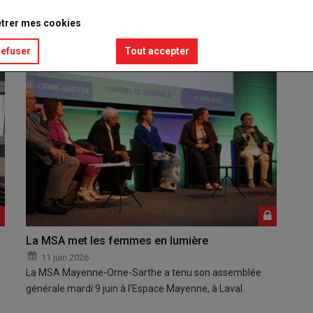
mbre d'agriculture et organisations professionnelles…
trer mes cookies
refuser
Tout accepter
La MSA met les femmes en lumière
11 juin 2026
La MSA Mayenne-Orne-Sarthe a tenu son assemblée
générale mardi 9 juin à l'Espace Mayenne, à Laval.