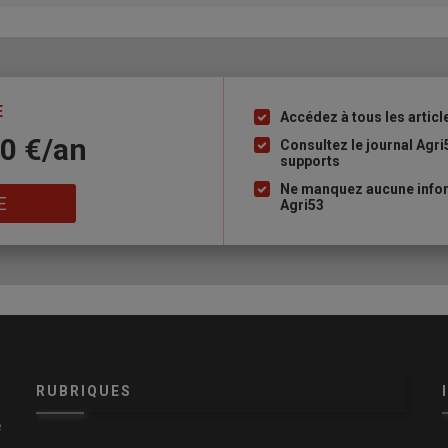
E
Accédez à tous les articl
Liste
10 €/an
à
Consultez le journal Agri
supports
puce
Ne manquez aucune infor
E
Agri53
RUBRIQUES
e