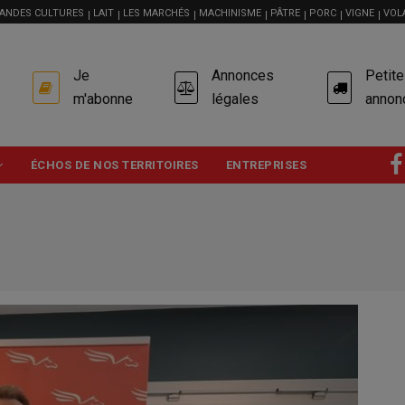
ANDES CULTURES
LAIT
LES MARCHÉS
MACHINISME
PÂTRE
PORC
VIGNE
VOL
USER
Je
Annonces
Petit
ACCOUNT
MENU
m'abonne
légales
annon
ÉCHOS DE NOS TERRITOIRES
ENTREPRISES