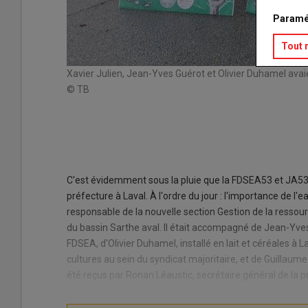
Paramé
Tout 
Xavier Julien, Jean-Yves Guérot et Olivier Duhamel avai
© TB
C'est évidemment sous la pluie que la FDSEA53 et JA53 se
préfecture à Laval. À l'ordre du jour : l'importance de l'ea
responsable de la nouvelle section Gestion de la ressourc
du bassin Sarthe aval. Il était accompagné de Jean-Yves 
FDSEA, d'Olivier Duhamel, installé en lait et céréales à
cultures au sein du syndicat majoritaire, et de Guillaume
été reçus par Ronan Léaustic, secrétaire général de la pr