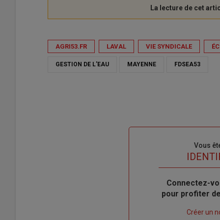
AGRI53.FR
LAVAL
VIE SYNDICALE
ÉC
GESTION DE L'EAU
MAYENNE
FDSEA53
Sous-
Vous êt
titre
TITRE
IDENTI
Body
Connectez-vo
pour profiter 
Lien
Créer un 