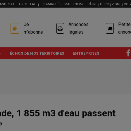
ANDES CULTURES
LAIT
LES MARCHÉS
MACHINISME
PÂTRE
PORC
VIGNE
VOL
USER
Je
Annonces
Petit
ACCOUNT
MENU
m'abonne
légales
annon
ÉCHOS DE NOS TERRITOIRES
ENTREPRISES
nde, 1 855 m3 d'eau passent
»