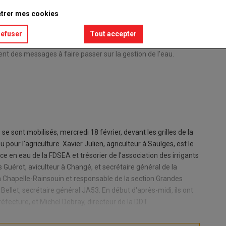
trer mes cookies
refuser
Tout accepter
ent des messages à faire passer sur la gestion de l'eau.
Ronan Lé
© JE
 sont mobilisés, mercredi 18 février, devant les grilles de la
u pour l'agriculture. Xavier Julien, agriculteur à Saulges, est le
e en eau de la FDSEA et trésorier de l'association des irrigants
Guérot, aviculteur à Changé, et secrétaire général de la
 La Chapelle-Rainsouin et responsable de la section Grandes
 Bellet, secrétaire général JA53. En début d'après-midi, ils ont
éfecture, et Michel Debray, directeur de la DDT.