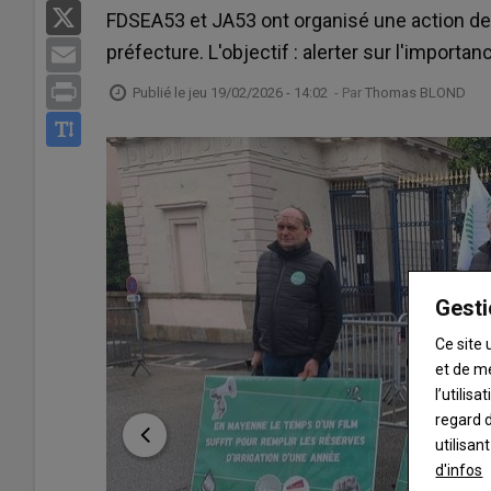
X
FDSEA53 et JA53 ont organisé une action de
préfecture. L'objectif : alerter sur l'importanc
Email
Print
Publié le
jeu 19/02/2026 - 14:02
- Par
Thomas BLOND
Gesti
Ce site 
et de m
l’utilis
regard d
utilisan
d'infos