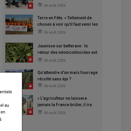
06 août 2026
Terre en Fête. « Tellement de
choses à voir qu'il faut venir les
deux jours »
06 août 2026
Jaunisse sur betterave : le
retour des néonicotinoïdes est
attendu
06 août 2026
Qu'attendre d'un maïs fourrage
récolté sans épi ?
06 août 2026
entiels
« L'agriculteur ne laissera
jamais la France brûler, il ira
nel au
aider »
 en
06 août 2026
s