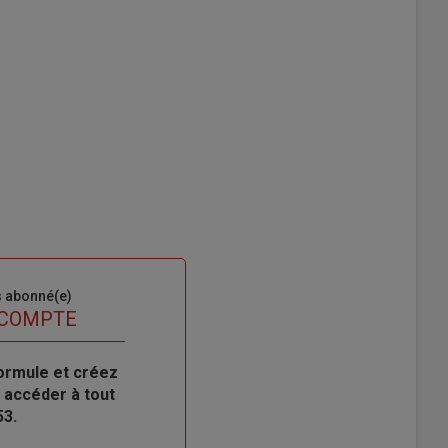
s abonné(e)
 COMPTE
ormule et créez
 accéder à tout
53.