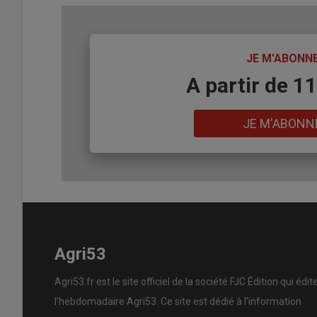
TITRE
JE M'ABONN
Body
A partir de 1
Lien
JE M'ABONN
Agri53
Agri53.fr est le site officiel de la société FJC Édition qui édit
l’hebdomadaire Agri53. Ce site est dédié à l’information