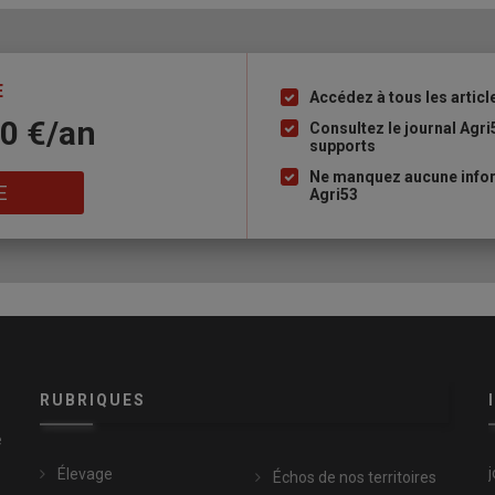
E
Accédez à tous les articl
Liste
10 €/an
à
Consultez le journal Agri
supports
puce
Ne manquez aucune infor
E
Agri53
RUBRIQUES
e
Élevage
Échos de nos territoires