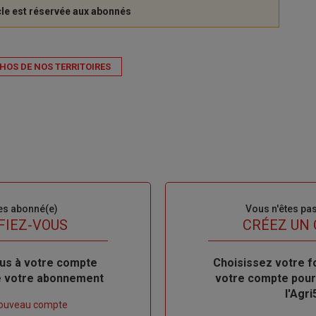
HOS DE NOS TERRITOIRES
es abonné(e)
Sous-
Vous n'êtes pa
titre
FIEZ-VOUS
TITRE
CRÉEZ UN
us à votre compte
Body
Choisissez votre f
de votre abonnement
votre compte pour
l'Agri
nouveau compte