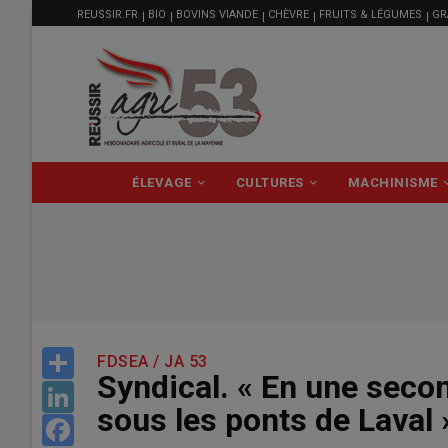
MENU
Aller
REUSSIR.FR
BIO
BOVINS VIANDE
CHÈVRE
FRUITS & LÉGUMES
GR
FILIÈRE
au
contenu
principal
NAVIGATION
ÉLEVAGE
CULTURES
MACHINISME
PRINCIPALE
Share
FDSEA / JA 53
Syndical. « En une seco
LinkedIn
sous les ponts de Laval 
Facebook