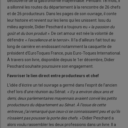
découverte de la gastronomie mayennaise. Pendant 18 mois, il
a sillonné les routes du département à la rencontre de 26 chefs
et de 26 producteurs. Dans les pages de son ouvrage, il conte
leur histoire et revient sur les liens qui les unissent. Issu du
milieu agricole, Didier Peschard a toujours eu
« la passion du
goût et du bon produit »
. De cet amour est née la volonté de
défendre
« l’excellence et le terroir».
Il l’a d’ailleurs fait tout au
long de carrière en endossant notamment la casquette de
président d’EuroToques France, puis Euro-Toques International.
À travers son livre, disponible depuis le 1er décembre, Didier
Peschard souhaite poursuivre son engagement.
Favoriser le lien direct entre producteurs et chef
L’idée d’écrire un tel ouvrage a germé dans l’esprit de l’ancien
chef lors d’une réunion au Sénat.
« Il y a environ deux ans et
demi, deux parlementaires mayennais avaient convié les petits
producteurs du département au Sénat. À l’issue de cette
entrevue, j’ai remarqué que ceux-ci se connaissaient peu et qu’ils
n’osaient pas pousser la porte des chefs. »
Didier Peschard a
alors voulu rassembler les deux professions dans un livre. Il a