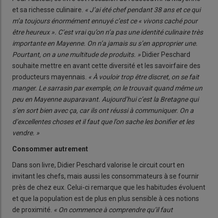
et sa richesse culinaire.
« J’ai été chef pendant 38 ans et ce qui
m’a toujours énormément ennuyé c’est ce « vivons caché pour
être heureux ». C’est vrai qu’on n’a pas une identité culinaire très
importante en Mayenne. On n’a jamais su s’en approprier une.
Pourtant, on a une multitude de produits. »
Didier Peschard
souhaite mettre en avant cette diversité et les savoirfaire des
producteurs mayennais.
« À vouloir trop être discret, on se fait
manger. Le sarrasin par exemple, on le trouvait quand même un
peu en Mayenne auparavant. Aujourd’hui c’est la Bretagne qui
s’en sort bien avec ça, car ils ont réussi à communiquer. On a
d’excellentes choses et il faut que l’on sache les bonifier et les
vendre. »
Consommer autrement
Dans son livre, Didier Peschard valorise le circuit court en
invitant les chefs, mais aussi les consommateurs à se fournir
près de chez eux. Celui-ci remarque que les habitudes évoluent
et que la population est de plus en plus sensible à ces notions
de proximité.
« On commence à comprendre qu’il faut