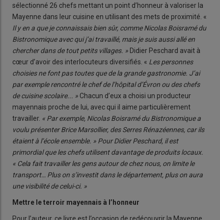
sélectionné 26 chefs mettant un point d’honneur à valoriser la
Mayenne dans leur cuisine en utilisant des mets de proximité. «
Il y en a que je connaissais bien sûr, comme Nicolas Boisramé du
Bistronomique avec qui j’ai travaillé, mais je suis aussi allé en
chercher dans de tout petits villages. »
Didier Peschard avait à
cœur d’avoir des interlocuteurs diversifiés. «
Les personnes
choisies ne font pas toutes que de la grande gastronomie. J’ai
par exemple rencontré le chef de l’hôpital d’Évron ou des chefs
de cuisine scolaire... »
Chacun d’eux a choisi un producteur
mayennais proche de lui, avec qui il aime particulièrement
travailler.
« Par exemple, Nicolas Boisramé du Bistronomique a
voulu présenter Brice Marsollier, des Serres Rénazéennes, car ils
étaient à l’école ensemble. » Pour Didier Peschard, il est
primordial que les chefs utilisent davantage de produits locaux.
« Cela fait travailler les gens autour de chez nous, on limite le
transport… Plus on s’investit dans le département, plus on aura
une visibilité de celui-ci. »
Mettre le terroir mayennais à l’honneur
Pour l’auteur, ce livre est l’occasion de redécouvrir la Mayenne