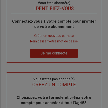
Sous-
Vous êtes abonné(e)
titre
TITRE
IDENTIFIEZ-VOUS
Body
Connectez-vous à votre compte pour profiter
de votre abonnement
Lien
Créer un nouveau compte
"Créer
Lien
Réinitialiser votre mot de passe
un
"Réinitialiser
Lien
nouveau
votre
Je me connecte
"Je
compte"
mot
me
de
connecte"
passe"
Sous-
Vous n'êtes pas abonné(e)
titre
TITRE
CRÉEZ UN COMPTE
Body
Choisissez votre formule et créez votre
compte pour accéder à tout l'Agri53.