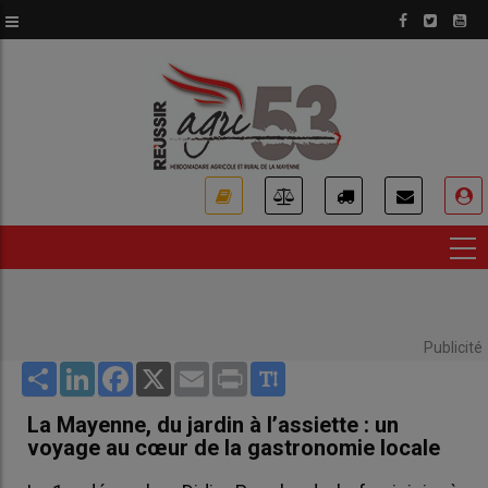
Aller
au
contenu
principal
USER
ACCOUNT
MENU
Publicité
Share
LinkedIn
Facebook
X
Email
Print
La Mayenne, du jardin à l’assiette : un
voyage au cœur de la gastronomie locale