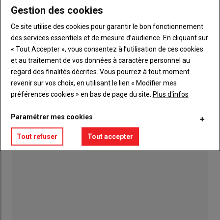
Gestion des cookies
Ce site utilise des cookies pour garantir le bon fonctionnement
Le banc d'essai, la solution pour vérifier la
des services essentiels et de mesure d’audience. En cliquant sur
puissance de votre moteur
« Tout Accepter », vous consentez à l’utilisation de ces cookies
16 juillet 2026
et au traitement de vos données à caractère personnel au
regard des finalités décrites. Vous pourrez à tout moment
Terrena. Moissons : une récolte 2026 «
revenir sur vos choix, en utilisant le lien « Modifier mes
exceptionnellement précoce »
06 août 2026
préférences cookies » en bas de page du site.
Plus d'infos
Paramétrer mes cookies
Le Japon au cœur de l'Anjou
23 juillet 2026
Tout refuser
Tout accepter