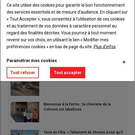
Ce site utilise des cookies pour garantir le bon fonctionnement
des services essentiels et de mesure d’audience. En cliquant sur
Les moiss’batt sont entrées en action
« Tout Accepter », vous consentez à l’utilisation de ces cookies
25 juin 2020
et au traitement de vos données à caractère personnel au
Cette semaine, les premières moissons d’orge et de colza ont
regard des finalités décrites. Vous pourrez à tout moment
commencé. Des récoltes précoces aux rendements…
revenir sur vos choix, en utilisant le lien « Modifier mes
préférences cookies » en bas de page du site.
Plus d'infos
LES PLUS LUS
Paramétrer mes cookies
Tout refuser
Tout accepter
L'élite du tracto-cross s'invite à Terre en Fête
Bienvenue à la Ferme : la chèvrerie de la
Colmont est labellisée
Terre en Fête. « Tellement de choses à voir qu'il