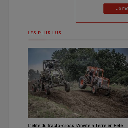
un
"Réinitialiser
Lien
nouveau
votre
Je me
"Je
compte"
mot
me
de
connecte"
passe"
LES PLUS LUS
L'élite du tracto-cross s'invite à Terre en Fête