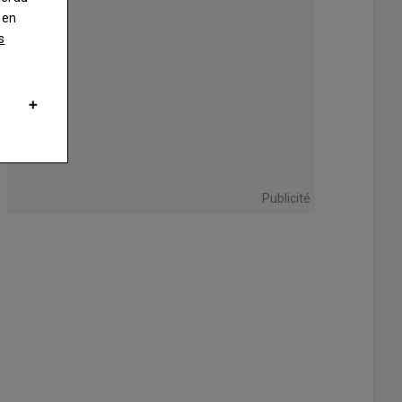
 en
s
Publicité