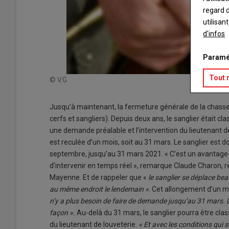
regard d
utilisan
d'infos
Paramé
Tout 
© V.G
Jusqu’à maintenant, la fermeture générale de la chasse é
cerfs et sangliers). Depuis deux ans, le sanglier était clas
une demande préalable et l’intervention du lieutenant d
est reculée d’un mois, soit au 31 mars. Le sanglier est d
septembre, jusqu’au 31 mars 2021. « C’est un avantage :
d’intervenir en temps réel », remarque Claude Charon, r
Mayenne. Et de rappeler que «
le sanglier se déplace bea
au même endroit le lendemain »
. Cet allongement d’un 
n’y a plus besoin de faire de demande jusqu’au 31 mars. 
façon ».
Au-delà du 31 mars, le sanglier pourra être classé
du lieutenant de louveterie.
« Et avec les conditions qui s