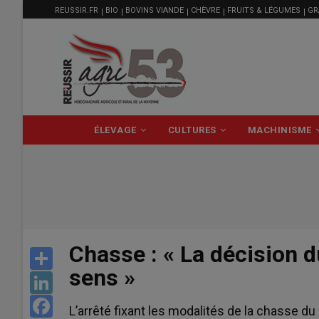
MENU
Aller
REUSSIR.FR
BIO
BOVINS VIANDE
CHÈVRE
FRUITS & LÉGUMES
GR
FILIÈRE
au
contenu
principal
NAVIGATION
ÉLEVAGE
CULTURES
MACHINISME
PRINCIPALE
Chasse : « La décision d
Share
sens »
LinkedIn
Facebook
L’arrêté fixant les modalités de la chasse 