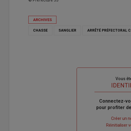
© Préfecture 53
ARCHIVES
CHASSE
SANGLIER
ARRÊTÉ PRÉFECTORAL 
Sous-
Vous êt
titre
TITRE
IDENTI
Body
Connectez-vo
pour profiter 
Lien
Créer un 
"Créer
Lien
Réinitialiser