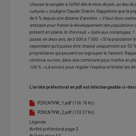
chasser le sanglier à l’affût dès le mois de juin, au lieu de
cultures »
, souligne Claude Charon. Rappelons que la p
de 6 % depuis une dizaine d’années.
« Il faut donc mettre
anticiper pour freiner le développement des populations d
présent en plaine, le chevreuil.
« Suite aux comptages, 1 
passé, en deux ans, de 5 000 à 7 500. »
Si la population d
cependant qu’il puisse être chassé uniquement sur 50 %
propriétaires qui peuvent se regrouper le fassent. Rapp
continue ou non, dans une commune pour mettre en plac
100 %. »
Là encore pour réguler l’espèce et limiter les dé
L'arrêté préfectoral en pdf est téléchargeable ci-des
P2VLN7VW_1.pdf
(136.76 Ko)
P2VLN7VW_2.pdf
(133.27 Ko)
Légende
Arrêté préfectoral page 2