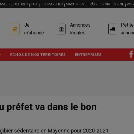
ANDES CULTURES
LAIT
LES MARCHÉS
MACHINISME
PÂTRE
PORC
VIGNE
VOL
USER
Je
Annonces
Petit
ACCOUNT
MENU
m'abonne
légales
annon
ÉCHOS DE NOS TERRITOIRES
ENTREPRISES
u préfet va dans le bon
du gibier sédentaire en Mayenne pour 2020-2021