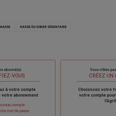
CHASSE
HASSE DU GIBIER SÉDENTAIRE
es abonné(e)
Sous-
Vous n'êtes pa
titre
FIEZ-VOUS
TITRE
CRÉEZ UN
us à votre compte
Body
Choisissez votre f
de votre abonnement
votre compte pour
l'Agri
nouveau compte
 votre mot de passe