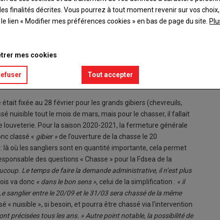
es finalités décrites. Vous pourrez à tout moment revenir sur vos choix,
t le lien « Modifier mes préférences cookies » en bas de page du site.
Plu
trer mes cookies
refuser
Tout accepter
tait fixée au 28 février pour les grands gibiers (chevreuils,
sé nuisible tout le mois de mars, mais pour le chasser, il fallait
e louveterie. Pour la saison 2020-2021, la fermeture générale
onc classé «
gibier »
de l’ouverture de la chasse le 20
 là où les sangliers sont en quantité importante, cela permet
esponsable des questions « Chasse » pour la Fdsea de la
ucoup. Le temps de faire la demande administrative, il n’est plus
mois va donc
« dans le bon sens »
, celui de la simplification :
« il
Le sanglier entre le 20/09 et le 31/03 sera chassé de la même
 « nuisible », si besoin, et pourra être chassé via l’intervention
ont précisées tous les ans. » Autre point notable, la possibilité de