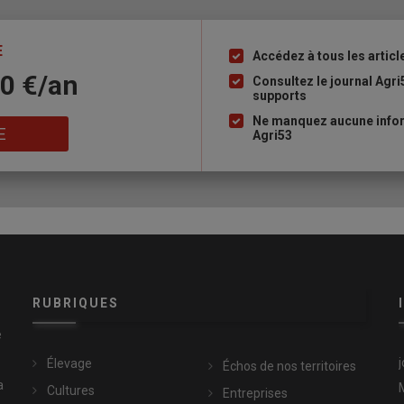
E
Accédez à tous les articl
Liste
10 €/an
à
Consultez le journal Agri
supports
puce
Ne manquez aucune infor
E
Agri53
RUBRIQUES
e
Élevage
Échos de nos territoires
a
Cultures
Entreprises