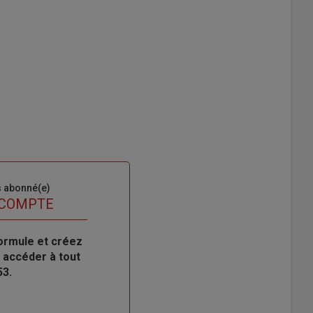
s abonné(e)
 COMPTE
ormule et créez
 accéder à tout
53.