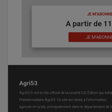
TITRE
JE M'ABONN
Body
A partir de 1
Lien
JE M'ABONN
Agri53
Agri53.fr est le site officiel de la société FJC Édition qui édit
l’hebdomadaire Agri53. Ce site est dédié à l’information
agricole et rurale, principalement dans le département de l