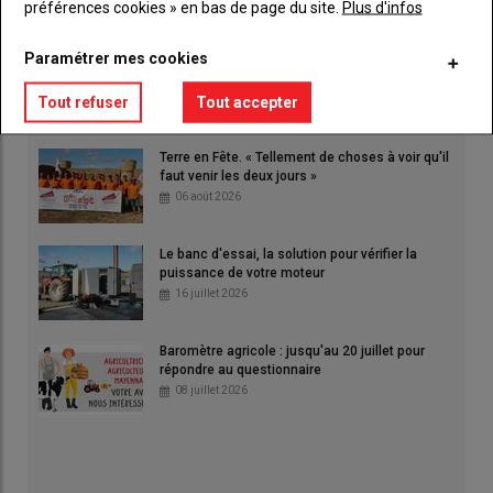
préférences cookies » en bas de page du site.
Plus d'infos
Bienvenue à la Ferme : la chèvrerie de la
Paramétrer mes cookies
Colmont est labellisée
Tout refuser
Tout accepter
Terre en Fête. « Tellement de choses à voir qu'il
faut venir les deux jours »
06 août 2026
Le banc d'essai, la solution pour vérifier la
puissance de votre moteur
16 juillet 2026
Baromètre agricole : jusqu'au 20 juillet pour
répondre au questionnaire
08 juillet 2026