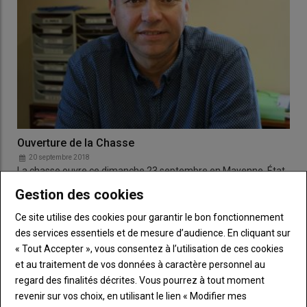
Ouverture de la Chasse
20 septembre 2018
La chasse ouvre ce dimanche 23 septembre en Mayenne. État
du gibier et recommandations avec Stéphane Petit,…
Gestion des cookies
Ce site utilise des cookies pour garantir le bon fonctionnement
des services essentiels et de mesure d’audience. En cliquant sur
LES PLUS LUS
« Tout Accepter », vous consentez à l’utilisation de ces cookies
et au traitement de vos données à caractère personnel au
regard des finalités décrites. Vous pourrez à tout moment
L'élite du tracto-cross s'invite à Terre en Fête
revenir sur vos choix, en utilisant le lien « Modifier mes