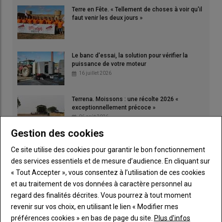
Terre en Fête. « Tellement de choses à voir qu'il
faut venir les deux jours »
Le banc d'essai, la solution pour vérifier la
puissance de votre moteur
16 juillet 2026
Terrena. Moissons : une récolte 2026 «
exceptionnellement précoce »
06 août 2026
Gestion des cookies
Le Japon au cœur de l'Anjou
Ce site utilise des cookies pour garantir le bon fonctionnement
23 juillet 2026
des services essentiels et de mesure d’audience. En cliquant sur
« Tout Accepter », vous consentez à l’utilisation de ces cookies
et au traitement de vos données à caractère personnel au
regard des finalités décrites. Vous pourrez à tout moment
revenir sur vos choix, en utilisant le lien « Modifier mes
préférences cookies » en bas de page du site.
Plus d'infos