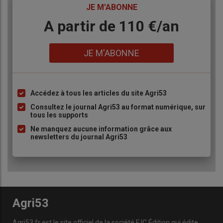
TITRE
JE M'ABONNE
Body
A partir de 110 €/an
Lien
JE M'ABONNE
Accédez à tous les articles du site Agri53
Liste
à
Consultez le journal Agri53 au format numérique, sur
tous les supports
puce
Ne manquez aucune information grâce aux
newsletters du journal Agri53
Agri53
Agri53.fr est le site officiel de la société FJC Édition qui édite