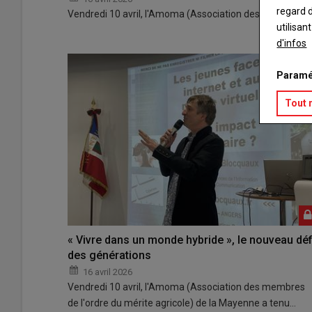
regard d
Vendredi 10 avril, l'Amoma (Association des membres de
utilisan
d'infos
Paramé
Tout 
« Vivre dans un monde hybride », le nouveau déf
des générations
16 avril 2026
Vendredi 10 avril, l'Amoma (Association des membres
de l'ordre du mérite agricole) de la Mayenne a tenu…