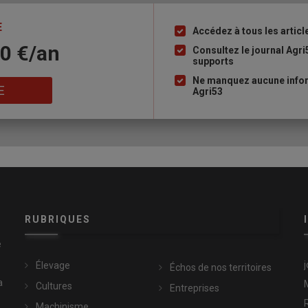
E
Accédez à tous les articl
Liste
10 €/an
à
Consultez le journal Agri
supports
puce
Ne manquez aucune infor
E
Agri53
RUBRIQUES
e
Élevage
Échos de nos territoires
a
Cultures
Entreprises
Machinisme