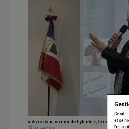
Gesti
Ce site 
et de m
« Vivre dans un monde hybride », le nouveau dé
l’utilis
16 avril 2026