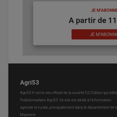
TITRE
JE M'ABONN
Body
A partir de 1
Lien
JE M'ABONN
Agri53
Agri53.fr est le site officiel de la société FJC Édition qui édit
l’hebdomadaire Agri53. Ce site est dédié à l’information
agricole et rurale, principalement dans le département de l
Mayenne.