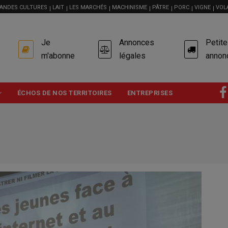
ANDES CULTURES
LAIT
LES MARCHÉS
MACHINISME
PÂTRE
PORC
VIGNE
VOL
USER
Je
Annonces
Petit
ACCOUNT
MENU
m'abonne
légales
annon
ÉCHOS DE NOS TERRITOIRES
ENTREPRISES