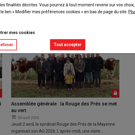
es finalités décrites. Vous pourrez à tout moment revenir sur vos choix,
 l'ordre du mérite agricole) de la Mayenne a tenu…
t le lien « Modifier mes préférences cookies » en bas de page du site.
Plu
trer mes cookies
refuser
Tout accepter
i
Assemblée générale : la Rouge des Prés se met
au vert
09 avril 2026
Jeudi 2 avril, le syndicat Rouge des Prés de la Mayenne
organisait son AG 2026. L'après-midi, une visite…