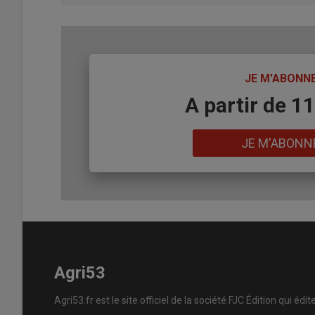
TITRE
JE M'ABONN
Body
A partir de 1
Lien
JE M'ABONN
Agri53
Agri53.fr est le site officiel de la société FJC Édition qui édit