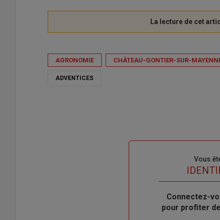
AGRONOMIE
CHÂTEAU-GONTIER-SUR-MAYENN
ADVENTICES
Sous-
Vous êt
titre
TITRE
IDENTI
Body
Connectez-vo
pour profiter 