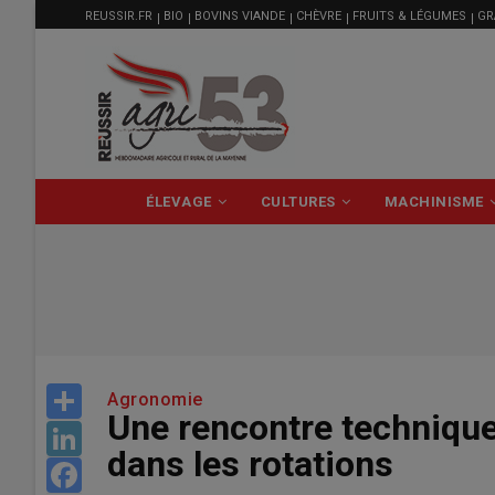
MENU
Aller
REUSSIR.FR
BIO
BOVINS VIANDE
CHÈVRE
FRUITS & LÉGUMES
GR
FILIÈRE
au
contenu
principal
NAVIGATION
ÉLEVAGE
CULTURES
MACHINISME
PRINCIPALE
Share
Agronomie
Une rencontre technique
LinkedIn
dans les rotations
Facebook