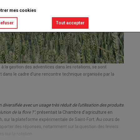
trer mes cookies
refuser
Tout accepter
 à la gestion des adventices dans les rotations, se sont
t dans le cadre d'une rencontre technique organisée par la
 diversifiée avec un usage très réduit de l'utilisation des produits
ution de la flore ?"
, présentait la Chambre d'agriculture en
h, sur la plateforme expérimentale de Saint-Fort. Au cours de
apporter des réponses, notamment sur la question des leviers
s sur la rotation.