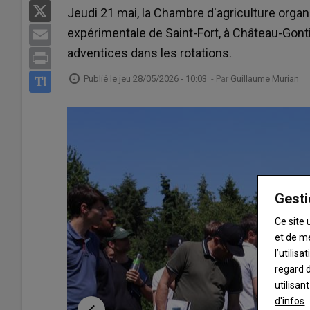
X
Jeudi 21 mai, la Chambre d'agriculture orga
expérimentale de Saint-Fort, à Château-Gont
Email
adventices dans les rotations.
Print
Publié le
jeu 28/05/2026 - 10:03
- Par
Guillaume Murian
Gesti
Ce site 
et de m
l’utilis
regard d
utilisan
d'infos