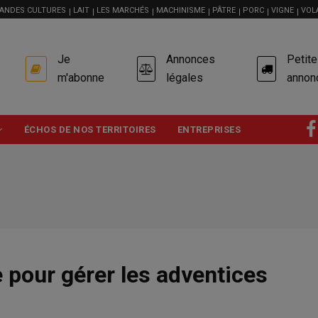
ANDES CULTURES
LAIT
LES MARCHÉS
MACHINISME
PÂTRE
PORC
VIGNE
VOL
USER
Je
Annonces
Petit
ACCOUNT
MENU
m'abonne
légales
annon
ÉCHOS DE NOS TERRITOIRES
ENTREPRISES
 pour gérer les adventices