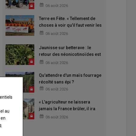
06 août 2026
Terre en Fête. « Tellement de
choses à voir qu'il faut venir les
deux jours »
06 août 2026
Jaunisse sur betterave : le
retour des néonicotinoïdes est
attendu
06 août 2026
Qu'attendre d'un maïs fourrage
récolté sans épi ?
06 août 2026
entiels
« L'agriculteur ne laissera
jamais la France brûler, il ira
nel au
aider »
06 août 2026
 en
s