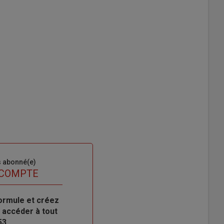
s abonné(e)
 COMPTE
ormule et créez
 accéder à tout
53.