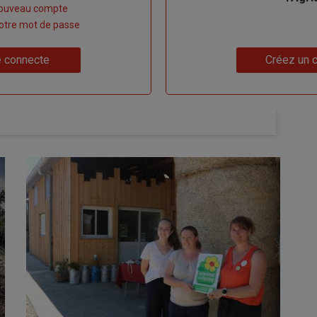
nouveau compte
 votre mot de passe
Lien
 connecte
Créez un 