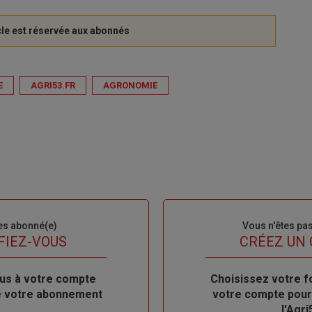
E
AGRI53.FR
AGRONOMIE
es abonné(e)
Sous-
Vous n'êtes pa
titre
FIEZ-VOUS
TITRE
CRÉEZ UN
us à votre compte
Body
Choisissez votre f
de votre abonnement
votre compte pour
l'Agri