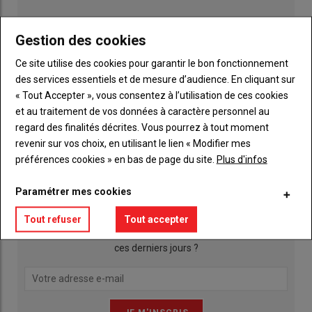
Gestion des cookies
Ce site utilise des cookies pour garantir le bon fonctionnement
des services essentiels et de mesure d’audience. En cliquant sur
« Tout Accepter », vous consentez à l’utilisation de ces cookies
et au traitement de vos données à caractère personnel au
regard des finalités décrites. Vous pourrez à tout moment
Publicité
revenir sur vos choix, en utilisant le lien « Modifier mes
préférences cookies » en bas de page du site.
Plus d'infos
INSCRIPTION NEWSLETTER
Paramétrer mes cookies
Tout refuser
Tout accepter
Qu’est ce qui a agité les actualités agricoles de la Mayenne
ces derniers jours ?