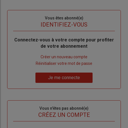
Sous-
Vous êtes abonné(e)
titre
TITRE
IDENTIFIEZ-VOUS
Body
Connectez-vous à votre compte pour profiter
de votre abonnement
Lien
Créer un nouveau compte
"Créer
Lien
Réinitialiser votre mot de passe
un
"Réinitialiser
Lien
nouveau
votre
Je me connecte
"Je
compte"
mot
me
de
connecte"
passe"
Sous-
Vous n'êtes pas abonné(e)
titre
TITRE
CRÉEZ UN COMPTE