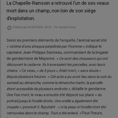
La Chapelle-Rainsoin a retrouvé l’un de ses veaux
mort dans un champ, non loin de son siège
d’exploitation.
Publié le
jeu 24/09/2020 - 09:23
- Par
Vincent Gross
Selon les premiers éléments de l’enquête, l’animal aurait été
« victime d’une attaque perpétrée par l’homme »,
indique le
capitaine Jean-Philippe Savineau, commandant de la brigade
de gendarmerie de Mayenne
. « Ce sont des chasseurs qui ont
découvert le cadavre. Ils traversaient les parcelles, avec leurs
chiens. »
Ce veau,
« de 5 jours »
, était mort,
« sans doute »
depuis plusieurs heures.
« Cet acte a pu avoir lieu dans la nuit du
samedi au dimanche, comme le dimanche matin, la parcelle
étant accessible de plusieurs endroits »,
détaille le gendarme.
Une fois mort, le veau a ensuite été dépecé sur place
« du
poitrail jusqu’à l’oreille droite.
Une oreille a également été
coupée »,
poursuit-il. Ajoutant :
« ni la peau ni l’oreille n’ont été
retrouvées dans le champ. Tout a été enlevé. »
Pour l’heure,