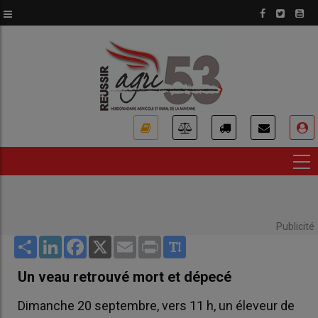
Aller
au
contenu
principal
USER
ACCOUNT
MENU
Publicité
Share
LinkedIn
Facebook
X
Email
Print
Un veau retrouvé mort et dépecé
Dimanche 20 septembre, vers 11 h, un éleveur de