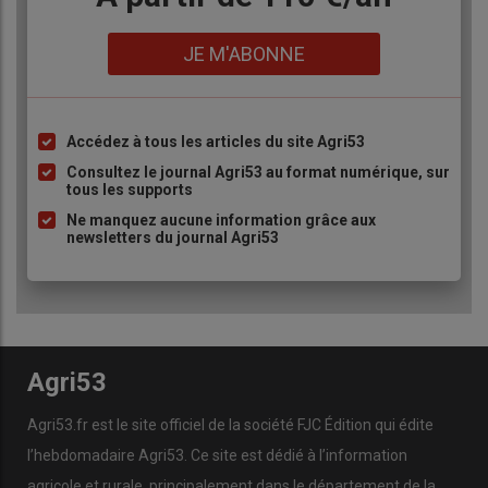
Lien
JE M'ABONNE
Accédez à tous les articles du site Agri53
Liste
à
Consultez le journal Agri53 au format numérique, sur
tous les supports
puce
Ne manquez aucune information grâce aux
newsletters du journal Agri53
Agri53
Agri53.fr est le site officiel de la société FJC Édition qui édite
l’hebdomadaire Agri53. Ce site est dédié à l’information
agricole et rurale, principalement dans le département de la