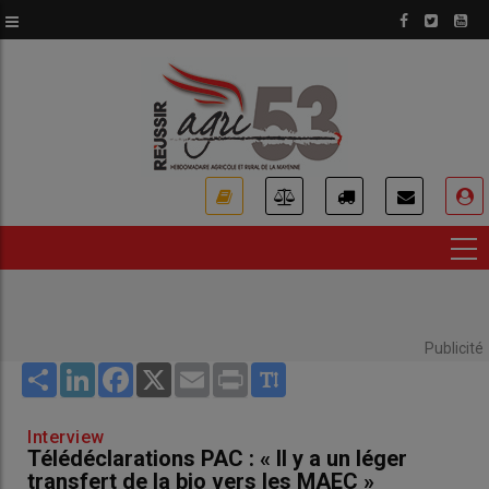
Aller
au
contenu
principal
USER
ACCOUNT
MENU
Publicité
Share
LinkedIn
Facebook
X
Email
Print
Interview
Télédéclarations PAC : « Il y a un léger
transfert de la bio vers les MAEC »