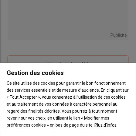
Publicité
Sous-
Vous êtes abonné(e)
titre
TITRE
IDENTIFIEZ-VOUS
Gestion des cookies
Ce site utilise des cookies pour garantir le bon fonctionnement
Body
Connectez-vous à votre compte pour profiter
des services essentiels et de mesure d’audience. En cliquant sur
de votre abonnement
« Tout Accepter », vous consentez à l’utilisation de ces cookies
et au traitement de vos données à caractère personnel au
Lien
Créer un nouveau compte
regard des finalités décrites. Vous pourrez à tout moment
"Créer
Lien
Réinitialiser votre mot de passe
revenir sur vos choix, en utilisant le lien « Modifier mes
un
"Réinitialiser
préférences cookies » en bas de page du site.
Plus d'infos
Lien
nouveau
votre
Je me connecte
"Je
compte"
mot