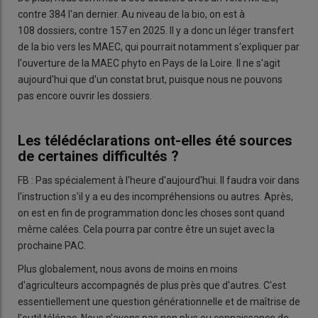
contre 384 l'an dernier. Au niveau de la bio, on est à
108 dossiers, contre 157 en 2025. Il y a donc un léger transfert
de la bio vers les MAEC, qui pourrait notamment s'expliquer par
l'ouverture de la MAEC phyto en Pays de la Loire. Il ne s'agit
aujourd'hui que d'un constat brut, puisque nous ne pouvons
pas encore ouvrir les dossiers.
Les télédéclarations ont-elles été sources
de certaines difficultés ?
FB : Pas spécialement à l'heure d'aujourd'hui. Il faudra voir dans
l'instruction s'il y a eu des incompréhensions ou autres. Après,
on est en fin de programmation donc les choses sont quand
même calées. Cela pourra par contre être un sujet avec la
prochaine PAC.
Plus globalement, nous avons de moins en moins
d'agriculteurs accompagnés de plus près que d'autres. C'est
essentiellement une question générationnelle et de maîtrise de
l'outil télépac. Nous n'avons pas non plus eu connaissance de