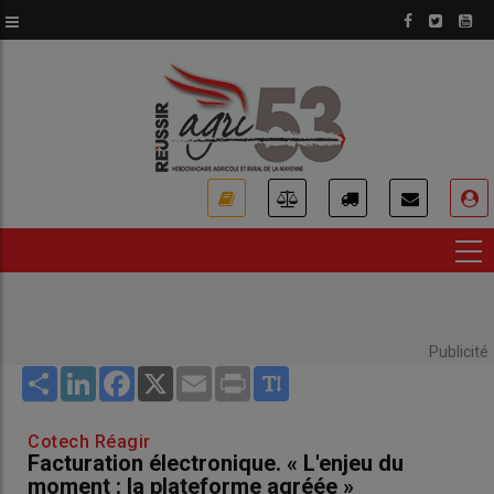
Aller
au
contenu
principal
USER
ACCOUNT
MENU
Publicité
Share
LinkedIn
Facebook
X
Email
Print
Cotech Réagir
Facturation électronique. « L'enjeu du
moment : la plateforme agréée »