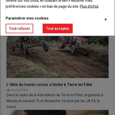
revenir sur vos choix, en utilisant le lien « Modifier mes
préférences cookies » en bas de page du site.
Plus d'infos
Paramétrer mes cookies
Tout refuser
Tout accepter
L'élite du tracto-cross s'invite à Terre en Fête
30 juillet 2026
Dans le cadre de la 43e édition de Terre en Fête, organisée à
Moulay le samedi 15 et dimanche 16 août par les JA 53, le
tracto…