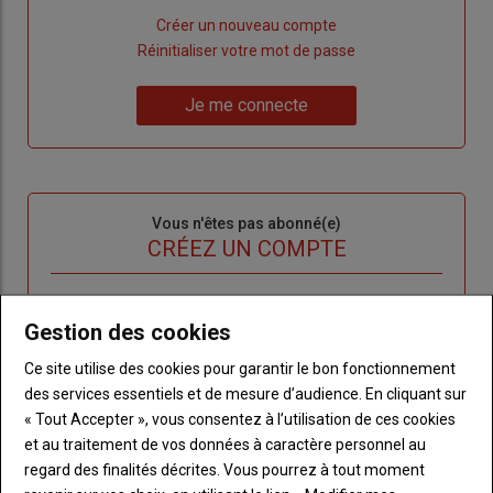
Lien
Créer un nouveau compte
"Créer
Lien
Réinitialiser votre mot de passe
un
"Réinitialiser
Lien
nouveau
votre
Je me connecte
"Je
compte"
mot
me
de
connecte"
passe"
Sous-
Vous n'êtes pas abonné(e)
titre
TITRE
CRÉEZ UN COMPTE
Body
Choisissez votre formule et créez votre
Gestion des cookies
compte pour accéder à tout l'Agri53.
Ce site utilise des cookies pour garantir le bon fonctionnement
Lien
Créez un compte
des services essentiels et de mesure d’audience. En cliquant sur
« Tout Accepter », vous consentez à l’utilisation de ces cookies
et au traitement de vos données à caractère personnel au
LES PLUS LUS
regard des finalités décrites. Vous pourrez à tout moment