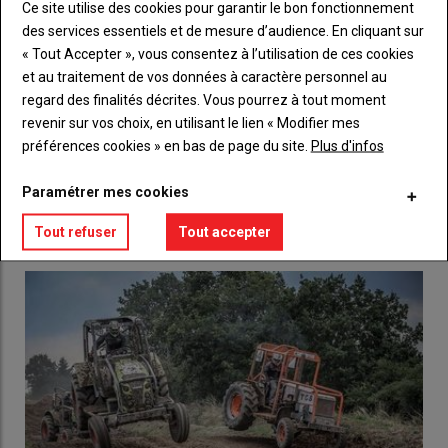
Ce site utilise des cookies pour garantir le bon fonctionnement
titre
TITRE
CRÉEZ UN COMPTE
des services essentiels et de mesure d’audience. En cliquant sur
« Tout Accepter », vous consentez à l’utilisation de ces cookies
Body
Choisissez votre formule et créez votre
et au traitement de vos données à caractère personnel au
compte pour accéder à tout l'Agri53.
regard des finalités décrites. Vous pourrez à tout moment
revenir sur vos choix, en utilisant le lien « Modifier mes
Lien
Créez un compte
préférences cookies » en bas de page du site.
Plus d'infos
Paramétrer mes cookies
LES PLUS LUS
Tout refuser
Tout accepter