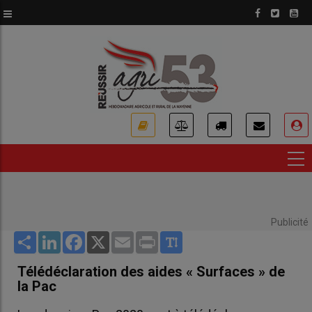
Aller
au
contenu
principal
USER
ACCOUNT
MENU
Publicité
Share
LinkedIn
Facebook
X
Email
Print
Télédéclaration des aides « Surfaces » de
la Pac