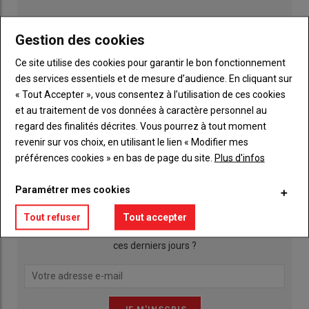
Gestion des cookies
Ce site utilise des cookies pour garantir le bon fonctionnement
des services essentiels et de mesure d’audience. En cliquant sur
« Tout Accepter », vous consentez à l’utilisation de ces cookies
et au traitement de vos données à caractère personnel au
regard des finalités décrites. Vous pourrez à tout moment
Publicité
revenir sur vos choix, en utilisant le lien « Modifier mes
préférences cookies » en bas de page du site.
Plus d'infos
INSCRIPTION NEWSLETTER
Paramétrer mes cookies
Tout refuser
Tout accepter
Qu’est ce qui a agité les actualités agricoles de la Mayenne
ces derniers jours ?