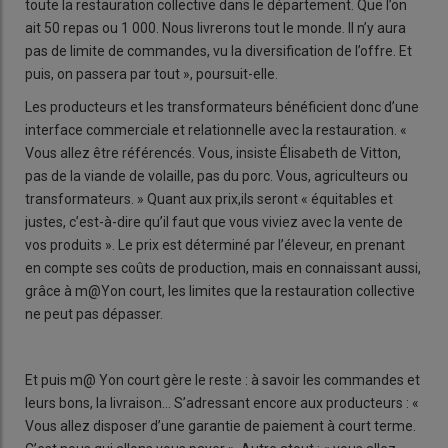
toute la restauration collective dans le département. Que l’on
ait 50 repas ou 1 000. Nous livrerons tout le monde. Il n’y aura
pas de limite de commandes, vu la diversification de l’offre. Et
puis, on passera par tout », poursuit-elle.
Les producteurs et les transformateurs bénéficient donc d’une
interface commerciale et relationnelle avec la restauration. «
Vous allez être référencés. Vous, insiste Élisabeth de Vitton,
pas de la viande de volaille, pas du porc. Vous, agriculteurs ou
transformateurs. » Quant aux prix,ils seront « équitables et
justes, c’est-à-dire qu’il faut que vous viviez avec la vente de
vos produits ». Le prix est déterminé par l’éleveur, en prenant
en compte ses coûts de production, mais en connaissant aussi,
grâce à m@Yon court, les limites que la restauration collective
ne peut pas dépasser.
Et puis m@ Yon court gère le reste : à savoir les commandes et
leurs bons, la livraison… S’adressant encore aux producteurs : «
Vous allez disposer d’une garantie de paiement à court terme.