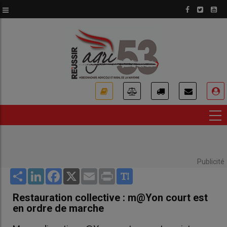
Aller
au
contenu
principal
USER
ACCOUNT
MENU
Publicité
Share
LinkedIn
Facebook
X
Email
Print
Restauration collective : m@Yon court est
en ordre de marche