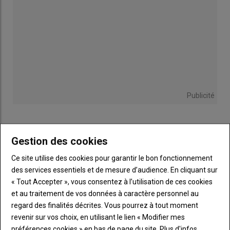
Publicité
Gestion des cookies
Sous-
Vous êtes abonné(e)
titre
TITRE
IDENTIFIEZ-VOUS
Ce site utilise des cookies pour garantir le bon fonctionnement
des services essentiels et de mesure d’audience. En cliquant sur
« Tout Accepter », vous consentez à l’utilisation de ces cookies
Body
Connectez-vous à votre compte pour profiter
et au traitement de vos données à caractère personnel au
de votre abonnement
regard des finalités décrites. Vous pourrez à tout moment
Lien
Créer un nouveau compte
revenir sur vos choix, en utilisant le lien « Modifier mes
"Créer
Lien
Réinitialiser votre mot de passe
préférences cookies » en bas de page du site.
Plus d'infos