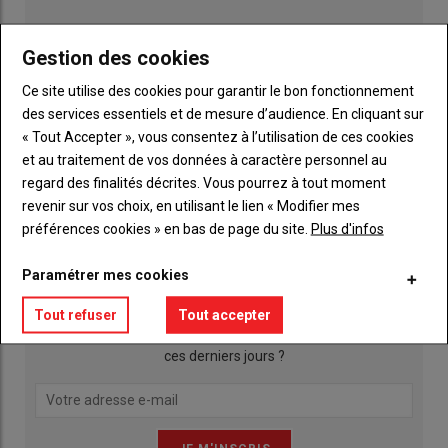
Gestion des cookies
Ce site utilise des cookies pour garantir le bon fonctionnement
des services essentiels et de mesure d’audience. En cliquant sur
« Tout Accepter », vous consentez à l’utilisation de ces cookies
et au traitement de vos données à caractère personnel au
regard des finalités décrites. Vous pourrez à tout moment
Publicité
revenir sur vos choix, en utilisant le lien « Modifier mes
préférences cookies » en bas de page du site.
Plus d'infos
INSCRIPTION NEWSLETTER
Paramétrer mes cookies
Tout refuser
Tout accepter
Qu’est ce qui a agité les actualités agricoles de la Mayenne
ces derniers jours ?