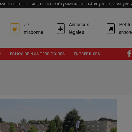
ANDES CULTURES
LAIT
LES MARCHÉS
MACHINISME
PÂTRE
PORC
VIGNE
VOL
USER
Je
Annonces
Petit
ACCOUNT
MENU
m'abonne
légales
annon
ÉCHOS DE NOS TERRITOIRES
ENTREPRISES