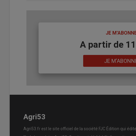
TITRE
JE M'ABONN
Body
A partir de 1
Lien
JE M'ABONN
Agri53
Agri53.fr est le site officiel de la société FJC Édition qui édit