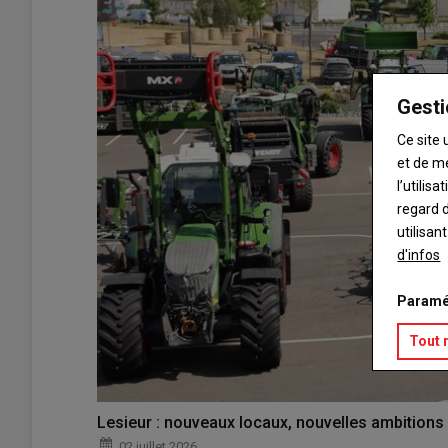
Gesti
Ce site 
et de m
l’utilis
regard d
utilisan
d'infos
Paramé
Tout 
Lesieur : nouveaux locaux, nouvelles ambitions
02 juillet 2026