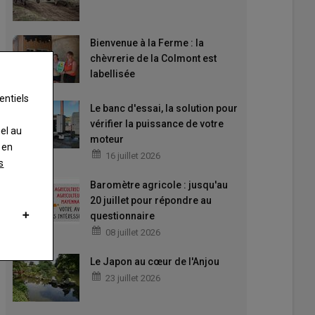
Bienvenue à la Ferme : la
chèvrerie de la Colmont est
labellisée
entiels
Le banc d'essai, la solution pour
vérifier la puissance de votre
nel au
moteur
 en
16 juillet 2026
s
Baromètre agricole : jusqu'au
20 juillet pour répondre au
questionnaire
08 juillet 2026
Le Japon au cœur de l'Anjou
23 juillet 2026