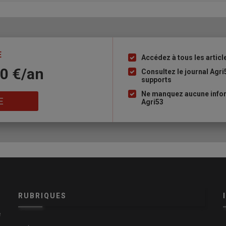
E
Accédez à tous les articl
Liste
10 €/an
à
Consultez le journal Agri
supports
puce
Ne manquez aucune infor
E
Agri53
RUBRIQUES
e