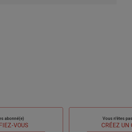
es abonné(e)
Sous-
Vous n'êtes pa
titre
FIEZ-VOUS
TITRE
CRÉEZ UN