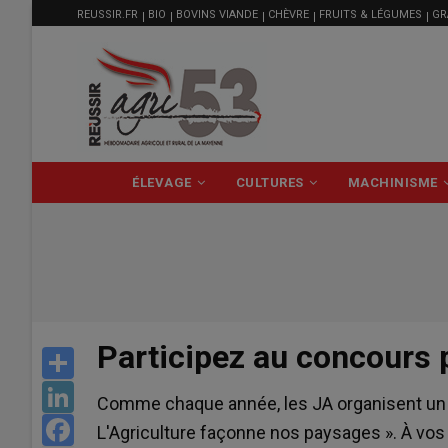
MENU
Aller
REUSSIR.FR
BIO
BOVINS VIANDE
CHÈVRE
FRUITS & LÉGUMES
GR
FILIÈRE
au
contenu
principal
NAVIGATION
ÉLEVAGE
CULTURES
MACHINISME
PRINCIPALE
Participez au concours 
Share
LinkedIn
Comme chaque année, les JA organisent un 
Facebook
L'Agriculture façonne nos paysages ». À vos b