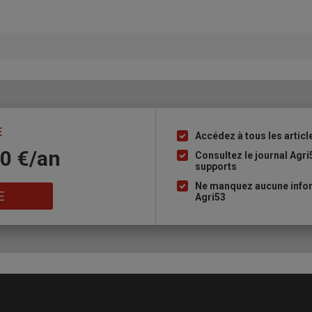
E
Accédez à tous les articl
Liste
10 €/an
à
Consultez le journal Agri
supports
puce
Ne manquez aucune infor
E
Agri53