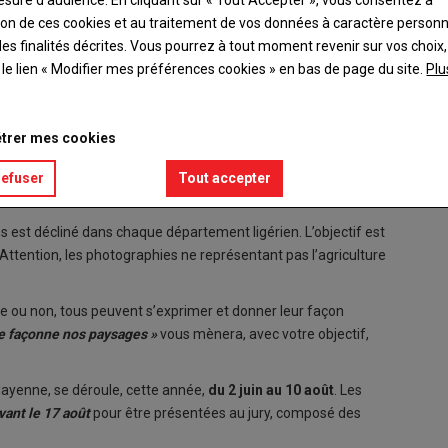
esure d’audience. En cliquant sur « Tout Accepter », vous consentez à
ation de ces cookies et au traitement de vos données à caractère person
es finalités décrites. Vous pourrez à tout moment revenir sur vos choix,
t le lien « Modifier mes préférences cookies » en bas de page du site.
Plu
trer mes cookies
s photos édition 2020 des Jeunes Agriculteurs sur le thème
«
refuser
Tout accepter
s est décliné dans chaque département ligérien. L’objectif est
Attention, les photographies ne représentant pas l’agriculture
e ou non, tous peuvent s’exprimer et donner leur façon
re façonne nos paysages »
vous mènera, avec votre objectif,
Mayenne, se déroule, cette année,
du 2 juin au 10 août
. Les
vant le 17 août
pour être présentées au jury, composé des