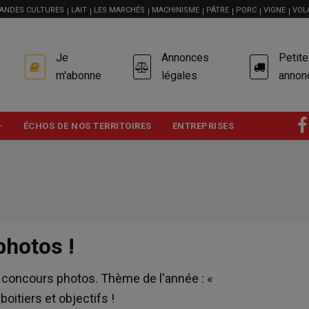
ANDES CULTURES
LAIT
LES MARCHÉS
MACHINISME
PÂTRE
PORC
VIGNE
VOL
USER
Je
Annonces
Petit
ACCOUNT
MENU
m'abonne
légales
annon
ÉCHOS DE NOS TERRITOIRES
ENTREPRISES
photos !
concours photos. Thème de l'année : «
oitiers et objectifs !