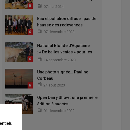
courir derrière la colère »
07 mai 2024
Eau et pollution diffuse : pas de
hausse des redevances
07 décembre 2023
National Blonde d’Aquitaine
: « De belles ventes » pour les
éleveurs mayennais
14 septembre 2023
Une photo signée… Pauline
Corbeau
24 août 2023
Open Dairy Show : une première
édition à succès
01 décembre 2022
entiels