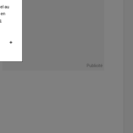
nel au
 en
s
Publicité