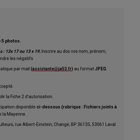
5 photos.
s : 13x 17 ou 13 x 19.
Inscrire au dos vos nom, prénom,
ndre les négatifs.
matique par mail
(
assistante@ja53.fr
)
au format
JPEG
.
ccepté.
r la Fiche 2 d’autorisation.
ticipation disponible
ci-dessous (rubrique : Fichiers joints à
e la Mayenne.
culteurs, rue Albert-Einstein, Changé, BP 36135, 53061 Laval