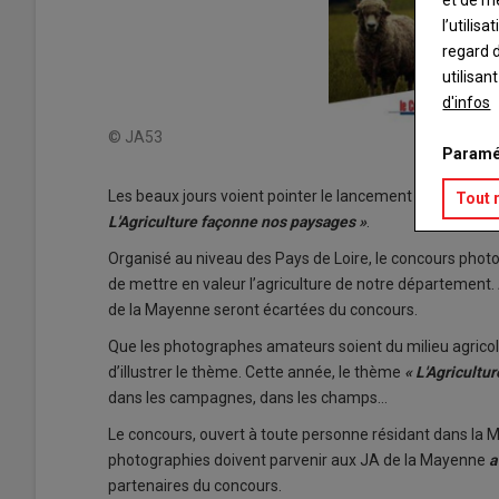
et de m
l’utilis
regard d
utilisan
d'infos
© JA53
Paramé
Les beaux jours voient pointer le lancement du concour
Tout 
L'Agriculture façonne nos paysages »
.
Organisé au niveau des Pays de Loire, le concours photo
de mettre en valeur l’agriculture de notre département. 
de la Mayenne seront écartées du concours.
Que les photographes amateurs soient du milieu agricol
d’illustrer le thème. Cette année, le thème
« L'Agricultu
dans les campagnes, dans les champs...
Le concours, ouvert à toute personne résidant dans la 
photographies doivent parvenir aux JA de la Mayenne
a
partenaires du concours.