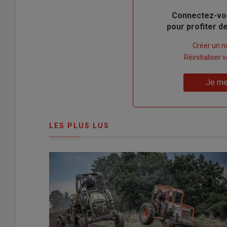
Body
Connectez-vo
pour profiter 
Lien
Créer un 
"Créer
Lien
Réinitialiser
un
"Réinitialiser
Lien
nouveau
votre
Je me
"Je
compte"
mot
me
de
connecte"
passe"
LES PLUS LUS