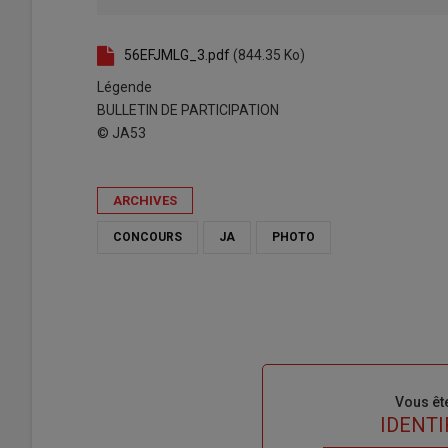
56EFJMLG_3.pdf
(844.35 Ko)
Légende
BULLETIN DE PARTICIPATION
© JA53
ARCHIVES
CONCOURS
JA
PHOTO
Sous-
Vous êt
titre
TITRE
IDENTI