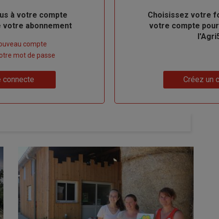
us à votre compte
Body
Choisissez votre f
de votre abonnement
votre compte pour
l'Agri
nouveau compte
 votre mot de passe
Lien
 connecte
Créez un 