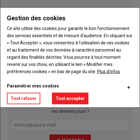
Gestion des cookies
Ce site utilise des cookies pour garantir le bon fonctionnement
des services essentiels et de mesure d’audience. En cliquant sur
« Tout Accepter », vous consentez à l’utilisation de ces cookies
et au traitement de vos données à caractère personnel au
regard des finalités décrites. Vous pourrez à tout moment
Publicité
revenir sur vos choix, en utilisant le lien « Modifier mes
préférences cookies » en bas de page du site.
Plus d'infos
INSCRIPTION NEWSLETTER
Paramétrer mes cookies
Tout refuser
Tout accepter
Qu’est ce qui a agité les actualités agricoles de la Mayenne
ces derniers jours ?