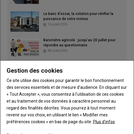
Le banc d'essai, la solution pour vérifier la
puissance de votre moteur
16 juillet 2026
Baromètre agricole : jusqu'au 20 juillet pour
répondre au questionnaire
08 juillet 2026
Le Japon au cœur de l'Anjou
Gestion des cookies
23 juillet 2026
Ce site utilise des cookies pour garantir le bon fonctionnement
des services essentiels et de mesure d’audience. En cliquant sur
« Tout Accepter », vous consentez à l’utilisation de ces cookies
et au traitement de vos données à caractère personnel au
regard des finalités décrites. Vous pourrez à tout moment
revenir sur vos choix, en utilisant le lien « Modifier mes
préférences cookies » en bas de page du site.
Plus d'infos