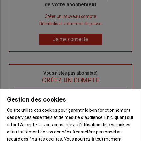
de votre abonnement
Lien
Créer un nouveau compte
"Créer
Lien
Réinitialiser votre mot de passe
un
"Réinitialiser
Lien
nouveau
votre
Je me connecte
"Je
compte"
mot
me
de
connecte"
passe"
Sous-
Vous n'êtes pas abonné(e)
titre
TITRE
CRÉEZ UN COMPTE
Body
Choisissez votre formule et créez votre
Gestion des cookies
compte pour accéder à tout l'Agri53.
Ce site utilise des cookies pour garantir le bon fonctionnement
des services essentiels et de mesure d’audience. En cliquant sur
Lien
Créez un compte
« Tout Accepter », vous consentez à l’utilisation de ces cookies
et au traitement de vos données à caractère personnel au
regard des finalités décrites. Vous pourrez à tout moment