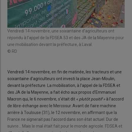
Vendredi 14 novembre, une soixantaine d’agriculteurs ont
tion
Un 
répondu à l’appel de la FDSEA 53 et des JA de la Mayenne pour
org
une mobilisation devant la préfecture, à Laval.
des
© RD
© R
Vendredi 14 novembre, en fin de matinée, les tracteurs et une
soixantaine d’agriculteurs ont investi la place Jean-Moulin,
devant la préfecture. La mobilisation, à l’appel de la FDSEA et
des JA de la Mayenne, a fait écho aux propos d’Emmanuel
Macron qui, le 6 novembre, s’était dit
« plutôt positif »
à l’accord
de libre-échange avec le Mercosur. Avant de faire machine
arrière à Toulouse (31), le 12 novembre, en affirmant que la
France ne signerait pas l’accord dans son état actuel. Dur de
suivre… Mais le mal était fait pour le monde agricole. FDSEA et