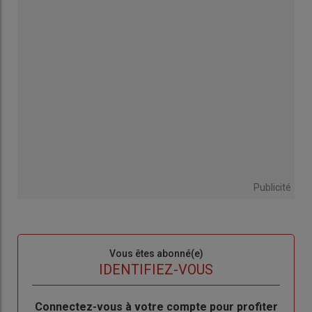
Publicité
Sous-
Vous êtes abonné(e)
titre
TITRE
IDENTIFIEZ-VOUS
Body
Connectez-vous à votre compte pour profiter