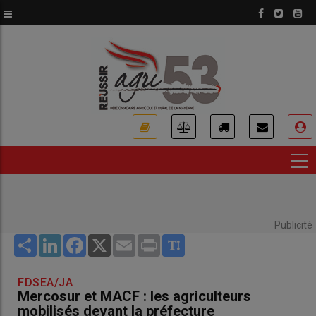
Aller
au
contenu
principal
USER
ACCOUNT
MENU
Publicité
Share
LinkedIn
Facebook
X
Email
Print
FDSEA/JA
Mercosur et MACF : les agriculteurs
mobilisés devant la préfecture