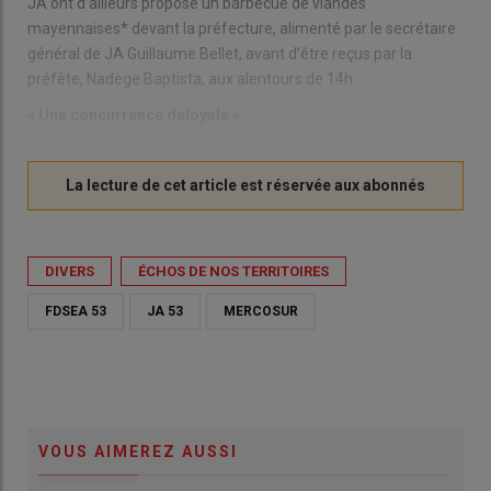
JA ont d’ailleurs proposé un barbecue de viandes
mayennaises* devant la préfecture, alimenté par le secrétaire
général de JA Guillaume Bellet, avant d’être reçus par la
préfète, Nadège Baptista, aux alentours de 14h.
« Une concurrence déloyale »
DIVERS
ÉCHOS DE NOS TERRITOIRES
FDSEA 53
JA 53
MERCOSUR
VOUS AIMEREZ AUSSI