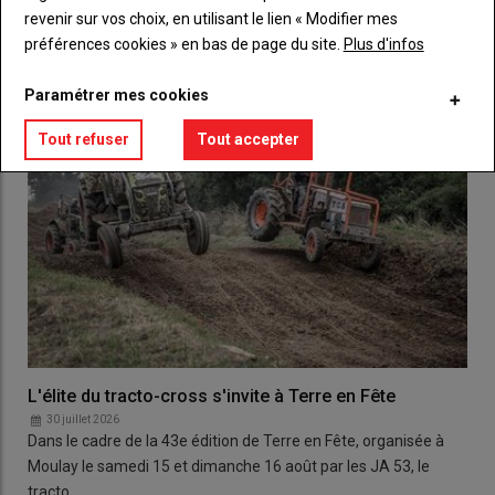
LES PLUS LUS
revenir sur vos choix, en utilisant le lien « Modifier mes
préférences cookies » en bas de page du site.
Plus d'infos
Paramétrer mes cookies
Tout refuser
Tout accepter
L'élite du tracto-cross s'invite à Terre en Fête
30 juillet 2026
Dans le cadre de la 43e édition de Terre en Fête, organisée à
Moulay le samedi 15 et dimanche 16 août par les JA 53, le
tracto…