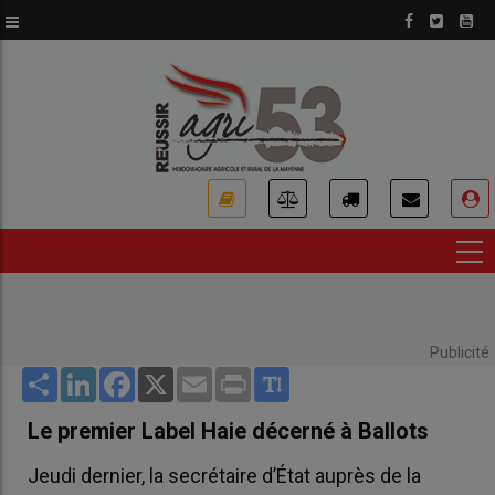
Aller
au
contenu
principal
USER
ACCOUNT
MENU
Publicité
Share
LinkedIn
Facebook
X
Email
Print
Le premier Label Haie décerné à Ballots
Jeudi dernier, la secrétaire d’État auprès de la