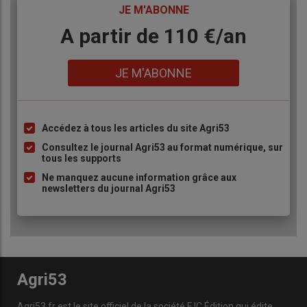
TITRE
JE M'ABONNE
Body
A partir de 110 €/an
Lien
JE M'ABONNE
Accédez à tous les articles du site Agri53
Liste
à
Consultez le journal Agri53 au format numérique, sur
tous les supports
puce
Ne manquez aucune information grâce aux
newsletters du journal Agri53
Agri53
Agri53.fr est le site officiel de la société FJC Édition qui édite