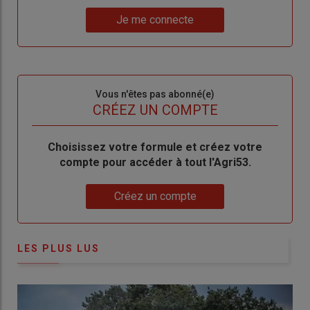
un
"Réinitialiser
Lien
nouveau
votre
Je me connecte
"Je
compte"
mot
me
de
connecte"
passe"
Sous-
Vous n'êtes pas abonné(e)
titre
TITRE
CRÉEZ UN COMPTE
Body
Choisissez votre formule et créez votre
compte pour accéder à tout l'Agri53.
Lien
Créez un compte
LES PLUS LUS