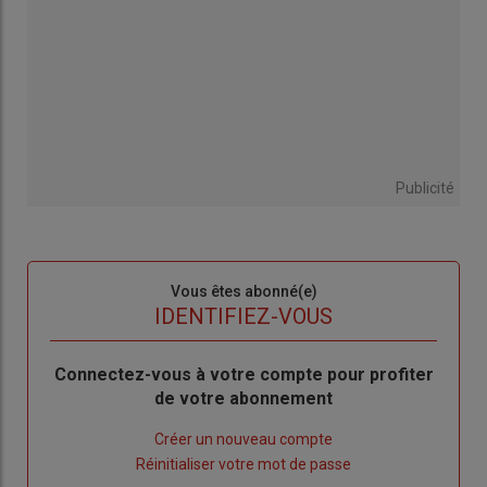
Publicité
Sous-
Vous êtes abonné(e)
titre
TITRE
IDENTIFIEZ-VOUS
Body
Connectez-vous à votre compte pour profiter
de votre abonnement
Lien
Créer un nouveau compte
"Créer
Lien
Réinitialiser votre mot de passe