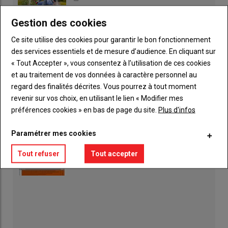
Gestion des cookies
Des aides du Département pour l’agriculture
Ce site utilise des cookies pour garantir le bon fonctionnement
30 décembre 2020
des services essentiels et de mesure d’audience. En cliquant sur
« Tout Accepter », vous consentez à l’utilisation de ces cookies
Une nouvelle tête au Crédit Agricole de la
Mayenne
et au traitement de vos données à caractère personnel au
30 décembre 2020
regard des finalités décrites. Vous pourrez à tout moment
revenir sur vos choix, en utilisant le lien « Modifier mes
Formation "Etre acteur de sa qualité de vie au
préférences cookies » en bas de page du site.
Plus d'infos
travail"
21 décembre 2020
Paramétrer mes cookies
Retrouvez la nouvelle grille de classification
Tout refuser
Tout accepter
agricole
17 décembre 2020