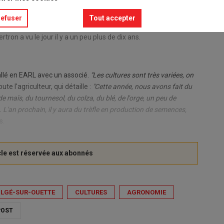
refuser
Tout accepter
on a vu le jour il y a un peu plus de dix ans.
allé en EARL avec un associé.
"Les cultures sont très variées, on
bute l'agriculteur, qui détaille :
"Cette année, nous avons fait du
de maïs, du tournesol, du colza, du blé, de l'orge, un peu de
.. L'an prochain, il y aura du trèfle en production de semences,
s.
LGÉ-SUR-OUETTE
CULTURES
AGRONOMIE
OST