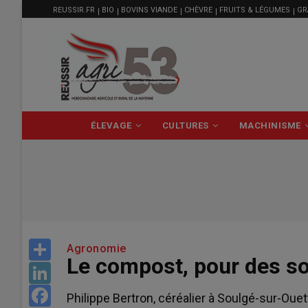
MENU
Aller
REUSSIR.FR
BIO
BOVINS VIANDE
CHÈVRE
FRUITS & LÉGUMES
GR
FILIÈRE
au
contenu
principal
NAVIGATION
ÉLEVAGE
CULTURES
MACHINISME
PRINCIPALE
Share
Agronomie
Le compost, pour des so
LinkedIn
Facebook
Philippe Bertron, céréalier à Soulgé-sur-Oue