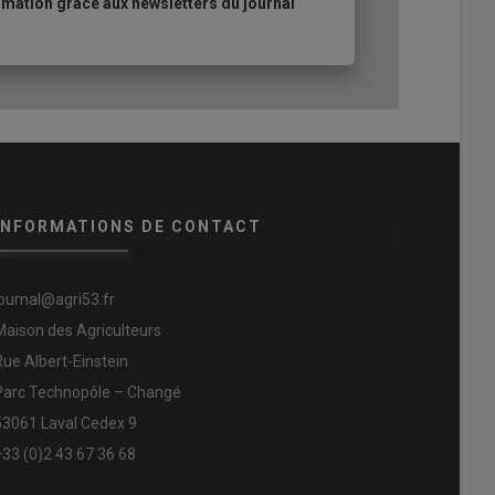
mation grâce aux newsletters du journal
INFORMATIONS DE CONTACT
journal@agri53.fr
Maison des Agriculteurs
Rue Albert-Einstein
Parc Technopôle – Changé
53061 Laval Cedex 9
+33 (0)2 43 67 36 68