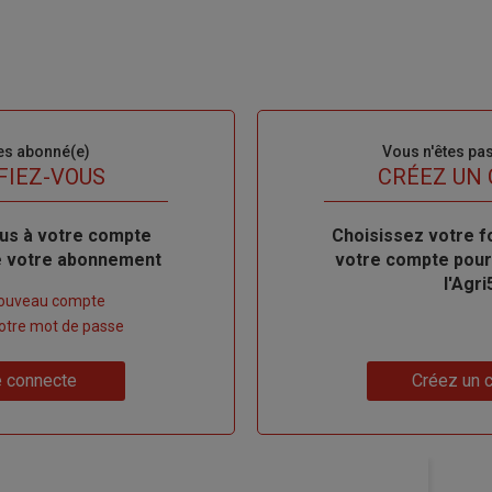
es abonné(e)
Sous-
Vous n'êtes pa
titre
FIEZ-VOUS
TITRE
CRÉEZ UN
us à votre compte
Body
Choisissez votre f
de votre abonnement
votre compte pour
l'Agri
nouveau compte
 votre mot de passe
Lien
 connecte
Créez un 