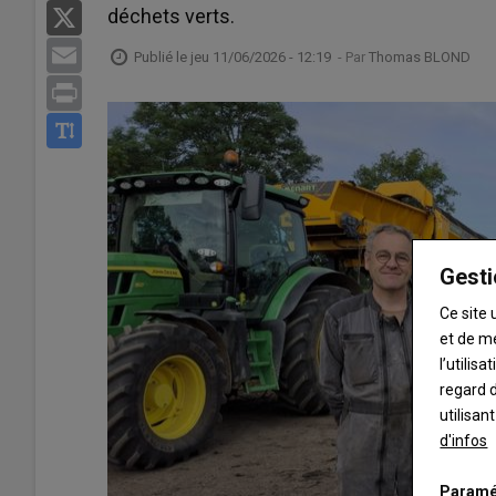
déchets verts.
X
Email
Publié le
jeu 11/06/2026 - 12:19
- Par
Thomas BLOND
Print
Gesti
Ce site 
et de m
l’utilis
regard d
utilisan
d'infos
Paramé