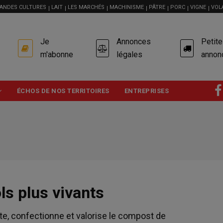
ANDES CULTURES
LAIT
LES MARCHÉS
MACHINISME
PÂTRE
PORC
VIGNE
VOL
USER
Je
Annonces
Petit
ACCOUNT
MENU
m'abonne
légales
annon
ÉCHOS DE NOS TERRITOIRES
ENTREPRISES
ls plus vivants
tte, confectionne et valorise le compost de