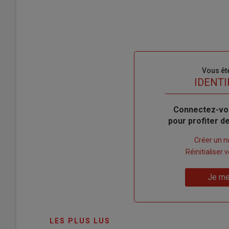
Sous-
Vous êt
titre
TITRE
IDENTI
Body
Connectez-vo
pour profiter 
Lien
Créer un 
"Créer
Lien
Réinitialiser
un
"Réinitialiser
Lien
nouveau
votre
Je me
"Je
compte"
mot
me
de
connecte"
passe"
LES PLUS LUS