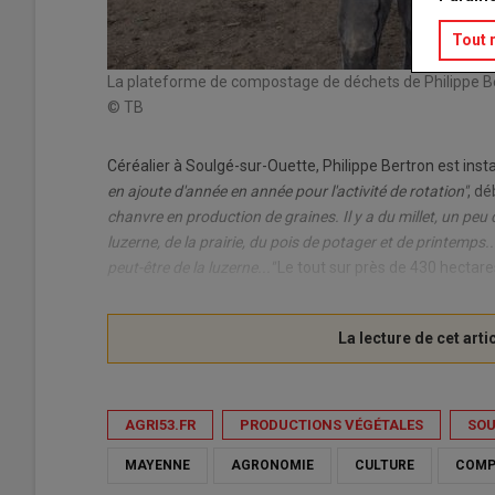
Tout 
La plateforme de compostage de déchets de Philippe Bertr
© TB
Céréalier à Soulgé-sur-Ouette, Philippe Bertron est inst
en ajoute d'année en année pour l'activité de rotation"
, dé
chanvre en production de graines. Il y a du millet, un peu 
luzerne, de la prairie, du pois de potager et de printemps.
peut-être de la luzerne..."
Le tout sur près de 430 hectare
AGRI53.FR
PRODUCTIONS VÉGÉTALES
SOU
MAYENNE
AGRONOMIE
CULTURE
COMP