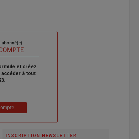
s abonné(e)
 COMPTE
ormule et créez
 accéder à tout
53.
compte
INSCRIPTION NEWSLETTER