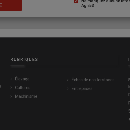
Ne manquez aucune infor
E
Agri53
RUBRIQUES
e
Élevage
Échos de nos territoires
a
Cultures
Entreprises
Machinisme