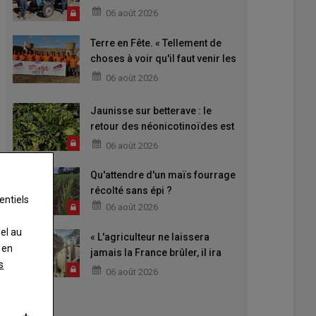
06 août 2026
Terre en Fête. « Tellement de
choses à voir qu'il faut venir les
deux jours »
06 août 2026
Jaunisse sur betterave : le
retour des néonicotinoïdes est
attendu
06 août 2026
Qu'attendre d'un maïs fourrage
récolté sans épi ?
entiels
06 août 2026
nel au
« L'agriculteur ne laissera
 en
jamais la France brûler, il ira
s
aider »
06 août 2026